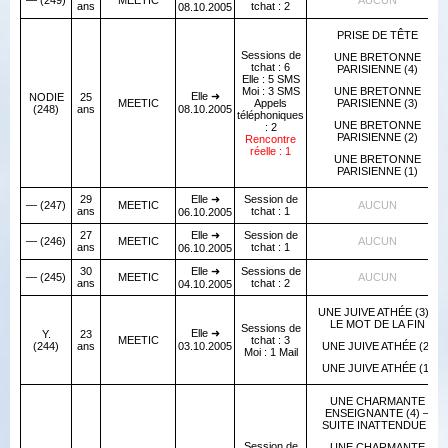
— (249)
MEETIC
AUCUN
ans
tchat : 2
08.10.2005
PRISE DE TÊTE
Sessions de
UNE BRETONNE
tchat : 6
PARISIENNE (4)
Elle : 5 SMS
Moi : 3 SMS
UNE BRETONNE
Elle ➜
NODIE
25
MEETIC
Appels
PARISIENNE (3)
(248)
ans
08.10.2005
téléphoniques
UNE BRETONNE
: 2
PARISIENNE (2)
Rencontre
réelle : 1
UNE BRETONNE
PARISIENNE (1)
29
Elle ➜
Session de
— (247)
MEETIC
AUCUN
ans
tchat : 1
06.10.2005
27
Elle ➜
Session de
— (246)
MEETIC
AUCUN
ans
tchat : 1
06.10.2005
30
Elle ➜
Sessions de
— (245)
MEETIC
AUCUN
ans
tchat : 2
04.10.2005
UNE JUIVE ATHÉE (3) -
LE MOT DE LA FIN
Sessions de
Elle ➜
Y.
23
MEETIC
tchat : 3
(244)
ans
03.10.2005
UNE JUIVE ATHÉE (2)
Moi : 1 Mail
UNE JUIVE ATHÉE (1)
UNE CHARMANTE
ENSEIGNANTE (4) –
SUITE INATTENDUE !
Session de
UNE CHARMANTE