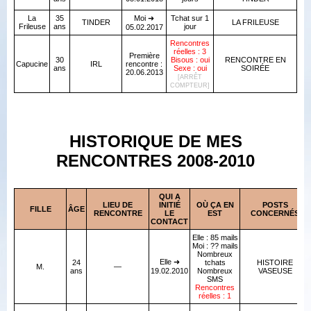
La
35
Moi ➜
Tchat sur 1
TINDER
LA FRILEUSE
Frileuse
ans
jour
05.02.2017
Rencontres
réelles : 3
Première
30
Bisous : oui
RENCONTRE EN
Capucine
IRL
rencontre :
ans
Sexe : oui
SOIRÉE
20.06.2013
[ARRÊT
COMPTEUR]
HISTORIQUE DE MES
RENCONTRES 2008-2010
QUI A
LIEU DE
INITIÉ
OÙ ÇA EN
POSTS
FILLE
ÂGE
RENCONTRE
LE
EST
CONCERNÉS
CONTACT
Elle : 85 mails
Moi : ?? mails
Nombreux
Elle ➜
24
tchats
HISTOIRE
M.
—
ans
19.02.2010
Nombreux
VASEUSE
SMS
Rencontres
réelles : 1