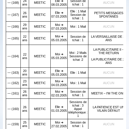
24
Elle ➜
Session de
— (168)
MEETIC
AUCUN
ans
tchat : 1
08.03.2005
Elle : 1 Mail
Elle ➜
26
PETITS MESSAGES
— (167)
MEETIC
Session de
ans
07.03.2005
SPONTANÉS
tchat : 1
29
Moi ➜
— (166)
MEETIC
Moi : 1 Mail
AUCUN
ans
07.03.2005
Moi ➜
22
Session de
LA VERSAILLAISE DE 22
— (165)
MEETIC
ans
05.03.2005
tchat : 1
ANS
LA PUBLICITAIRE II –
Moi : 2 Mails
THE RETURN
Moi ➜
22
— (164)
MEETIC
Sessions de
ans
05.03.2005
LA PUBLICITAIRE DE 22
tchat :2
ANS
20
Elle ➜
— (163)
MEETIC
Elle : 1 Mail
AUCUN
ans
05.03.2005
23
Moi ➜
— (162)
MEETIC
Moi : 1 Mail
AUCUN
ans
04.03.2005
26
Moi ➜
Session de
— (161)
MEETIC
MEETIX – I'M THE ONE!
ans
tchat : 1
02.03.2005
Sessions de
tchat : 3
Elle ➜
26
LA PATIENCE EST UN
— (160)
MEETIC
Appel
ans
01.03.2005
VILAIN DÉFAUT
téléphonique :
1
25
Moi ➜
Session de
— (159)
MEETIC
AUCUN
ans
tchat : 1
27.02.2005