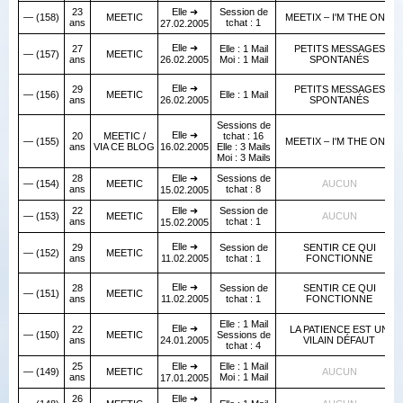
23
Elle ➜
Session de
— (158)
MEETIC
MEETIX – I'M THE ONE!
ans
tchat : 1
27.02.2005
Elle ➜
27
Elle : 1 Mail
PETITS MESSAGES
— (157)
MEETIC
ans
26.02.2005
Moi : 1 Mail
SPONTANÉS
Elle ➜
29
PETITS MESSAGES
— (156)
MEETIC
Elle : 1 Mail
ans
26.02.2005
SPONTANÉS
Sessions de
Elle ➜
20
MEETIC /
tchat : 16
— (155)
MEETIX – I'M THE ONE!
ans
VIA CE BLOG
16.02.2005
Elle : 3 Mails
Moi : 3 Mails
28
Elle ➜
Sessions de
— (154)
MEETIC
AUCUN
ans
tchat : 8
15.02.2005
22
Elle ➜
Session de
— (153)
MEETIC
AUCUN
ans
tchat : 1
15.02.2005
Elle ➜
29
Session de
SENTIR CE QUI
— (152)
MEETIC
ans
11.02.2005
tchat : 1
FONCTIONNE
Elle ➜
28
Session de
SENTIR CE QUI
— (151)
MEETIC
ans
11.02.2005
tchat : 1
FONCTIONNE
Elle : 1 Mail
Elle ➜
22
LA PATIENCE EST UN
— (150)
MEETIC
Sessions de
ans
24.01.2005
VILAIN DÉFAUT
tchat : 4
25
Elle ➜
Elle : 1 Mail
— (149)
MEETIC
AUCUN
ans
Moi : 1 Mail
17.01.2005
26
Elle ➜