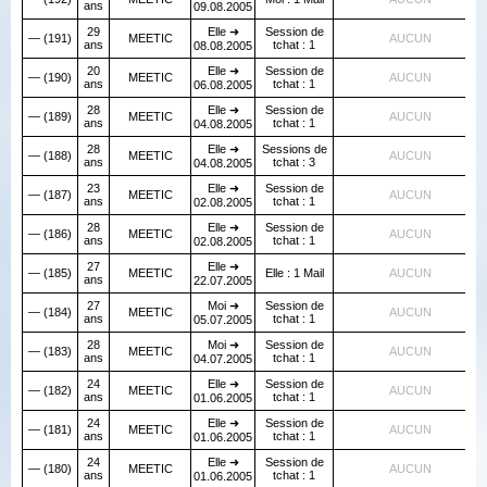
ans
09.08.2005
29
Elle ➜
Session de
— (191)
MEETIC
AUCUN
ans
tchat : 1
08.08.2005
20
Elle ➜
Session de
— (190)
MEETIC
AUCUN
ans
tchat : 1
06.08.2005
28
Elle ➜
Session de
— (189)
MEETIC
AUCUN
ans
tchat : 1
04.08.2005
28
Elle ➜
Sessions de
— (188)
MEETIC
AUCUN
ans
tchat : 3
04.08.2005
23
Elle ➜
Session de
— (187)
MEETIC
AUCUN
ans
tchat : 1
02.08.2005
28
Elle ➜
Session de
— (186)
MEETIC
AUCUN
ans
tchat : 1
02.08.2005
27
Elle ➜
— (185)
MEETIC
Elle : 1 Mail
AUCUN
ans
22.07.2005
27
Moi ➜
Session de
— (184)
MEETIC
AUCUN
ans
tchat : 1
05.07.2005
28
Moi ➜
Session de
— (183)
MEETIC
AUCUN
ans
tchat : 1
04.07.2005
24
Elle ➜
Session de
— (182)
MEETIC
AUCUN
ans
tchat : 1
01.06.2005
24
Elle ➜
Session de
— (181)
MEETIC
AUCUN
ans
tchat : 1
01.06.2005
24
Elle ➜
Session de
— (180)
MEETIC
AUCUN
ans
tchat : 1
01.06.2005