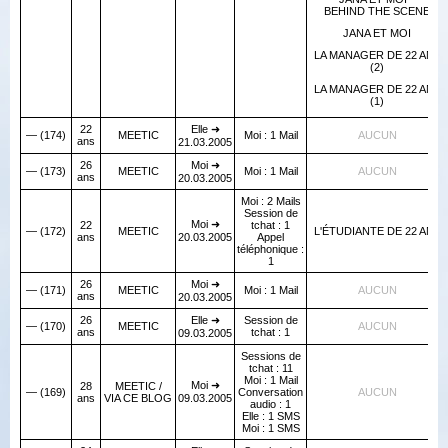
BEHIND THE SCENE
JANA ET MOI
LA MANAGER DE 22 ANS
(2)
LA MANAGER DE 22 ANS
(1)
22
Elle ➜
— (174)
MEETIC
Moi : 1 Mail
AUCUN
ans
21.03.2005
26
Moi ➜
— (173)
MEETIC
Moi : 1 Mail
AUCUN
ans
20.03.2005
Moi : 2 Mails
Session de
Moi ➜
22
tchat : 1
— (172)
MEETIC
L'ÉTUDIANTE DE 22 ANS
ans
20.03.2005
Appel
téléphonique :
1
26
Moi ➜
— (171)
MEETIC
Moi : 1 Mail
AUCUN
ans
20.03.2005
26
Elle ➜
Session de
— (170)
MEETIC
AUCUN
ans
tchat : 1
09.03.2005
Sessions de
tchat : 11
Moi : 1 Mail
Moi ➜
28
MEETIC /
— (169)
Conversation
AUCUN
ans
VIA CE BLOG
09.03.2005
audio : 1
Elle : 1 SMS
Moi : 1 SMS