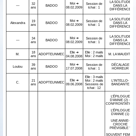
LA SOLITUDE
Moi ➜
32
Session de
—
BADOO
DANS LA
ans
08.02.2009
tchat : 1
DIFFÉRENCE
LA SOLITUDE
Moi ➜
19
Session de
Alexandra
BADOO
DANS LA
ans
08.02.2009
tchat : 1
DIFFÉRENCE
LA SOLITUDE
Moi ➜
34
Session de
—
BADOO
DANS LA
ans
08.02.2009
tchat : 1
DIFFÉRENCE
18
Elle ➜
Elle : 2 mails
M.
ADOPTEUNMEC
M. LA MAUDITE
ans
Moi : 2 mails
04.08.2008
Moi ➜
39
Session de
DÉCALAGE
Loulou
BADOO
ans
17.07.2008
tchat : 1
HORREUR
Elle : 3 mails
Elle ➜
21
Moi : 2 mails
L'INTELLO-
C.
ADOPTEUNMEC
ans
09.06.2008
Sessions de
BANDANTE
tchat : 12
L’ÉPILOGUE
D’ANNIE (2) –
CONFRONTATION
L’ÉPILOGUE
D’ANNIE (1)
UNE ANNIE-
CROCHE
PRÉVISIBLE ?
SOUVENT FEMME