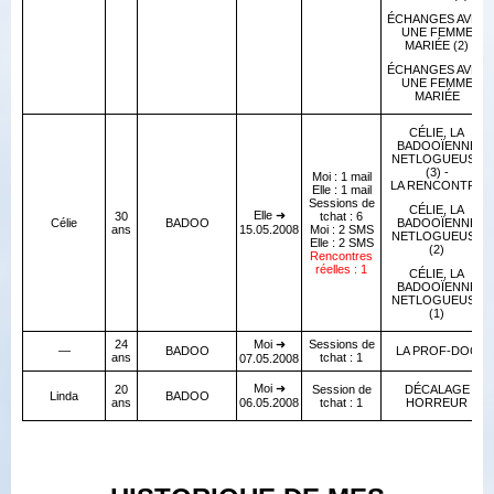
ÉCHANGES AVEC
UNE FEMME
MARIÉE (2)
ÉCHANGES AVEC
UNE FEMME
MARIÉE
CÉLIE, LA
BADOOÏENNE
NETLOGUEUSE
(3) -
Moi : 1 mail
LA RENCONTRE
Elle : 1 mail
Sessions de
CÉLIE, LA
Elle ➜
30
tchat : 6
Célie
BADOO
BADOOÏENNE
ans
15.05.2008
Moi : 2 SMS
NETLOGUEUSE
Elle : 2 SMS
(2)
Rencontres
réelles : 1
CÉLIE, LA
BADOOÏENNE
NETLOGUEUSE
(1)
24
Moi ➜
Sessions de
—
BADOO
LA PROF-DOC
ans
tchat : 1
07.05.2008
Moi ➜
20
Session de
DÉCALAGE
Linda
BADOO
ans
06.05.2008
tchat : 1
HORREUR