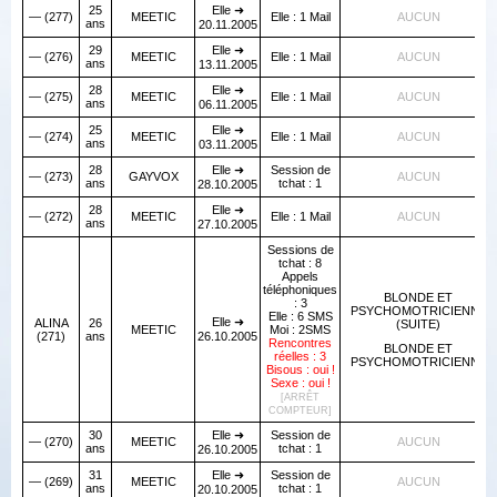
25
Elle ➜
— (277)
MEETIC
Elle : 1 Mail
AUCUN
ans
20.11.2005
29
Elle ➜
— (276)
MEETIC
Elle : 1 Mail
AUCUN
ans
13.11.2005
28
Elle ➜
— (275)
MEETIC
Elle : 1 Mail
AUCUN
ans
06.11.2005
25
Elle ➜
— (274)
MEETIC
Elle : 1 Mail
AUCUN
ans
03.11.2005
28
Elle ➜
Session de
— (273)
GAYVOX
AUCUN
ans
tchat : 1
28.10.2005
28
Elle ➜
— (272)
MEETIC
Elle : 1 Mail
AUCUN
ans
27.10.2005
Sessions de
tchat : 8
Appels
téléphoniques
BLONDE ET
: 3
PSYCHOMOTRICIENNE
Elle : 6 SMS
Elle ➜
ALINA
26
(SUITE)
MEETIC
Moi : 2SMS
(271)
ans
26.10.2005
Rencontres
BLONDE ET
réelles : 3
PSYCHOMOTRICIENNE
Bisous : oui !
Sexe : oui !
[ARRÊT
COMPTEUR]
30
Elle ➜
Session de
— (270)
MEETIC
AUCUN
ans
tchat : 1
26.10.2005
31
Elle ➜
Session de
— (269)
MEETIC
AUCUN
ans
tchat : 1
20.10.2005