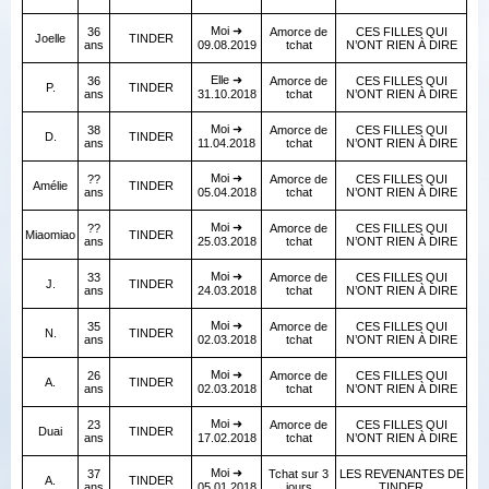
Moi ➜
36
Amorce de
CES FILLES QUI
Joelle
TINDER
ans
09.08.2019
tchat
N’ONT RIEN À DIRE
Elle ➜
36
Amorce de
CES FILLES QUI
P.
TINDER
ans
31.10.2018
tchat
N’ONT RIEN À DIRE
Moi ➜
38
Amorce de
CES FILLES QUI
D.
TINDER
ans
11.04.2018
tchat
N’ONT RIEN À DIRE
Moi ➜
??
Amorce de
CES FILLES QUI
Amélie
TINDER
ans
05.04.2018
tchat
N’ONT RIEN À DIRE
Moi ➜
??
Amorce de
CES FILLES QUI
Miaomiao
TINDER
ans
25.03.2018
tchat
N’ONT RIEN À DIRE
Moi ➜
33
Amorce de
CES FILLES QUI
J.
TINDER
ans
24.03.2018
tchat
N’ONT RIEN À DIRE
Moi ➜
35
Amorce de
CES FILLES QUI
N.
TINDER
ans
02.03.2018
tchat
N’ONT RIEN À DIRE
Moi ➜
26
Amorce de
CES FILLES QUI
A.
TINDER
ans
02.03.2018
tchat
N’ONT RIEN À DIRE
Moi ➜
23
Amorce de
CES FILLES QUI
Duai
TINDER
ans
17.02.2018
tchat
N’ONT RIEN À DIRE
Moi ➜
37
Tchat sur 3
LES REVENANTES DE
A.
TINDER
ans
05.01.2018
jours
TINDER