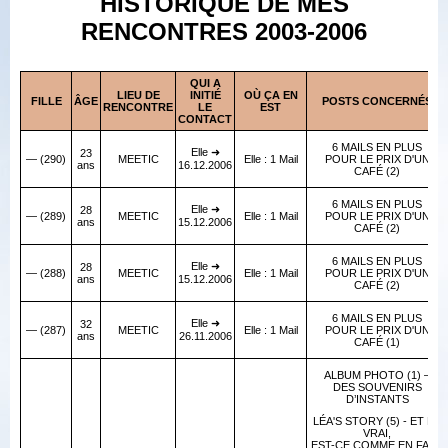
HISTORIQUE DE MES
RENCONTRES 2003-2006
QUI A
LIEU DE
INITIÉ
OÙ ÇA EN
FILLE
ÂGE
POSTS CONCERNÉS
RENCONTRE
LE
EST
CONTACT
6 MAILS EN PLUS
Elle ➜
23
— (290)
MEETIC
Elle : 1 Mail
POUR LE PRIX D'UN
ans
16.12.2006
CAFÉ (2)
6 MAILS EN PLUS
Elle ➜
28
— (289)
MEETIC
Elle : 1 Mail
POUR LE PRIX D'UN
ans
15.12.2006
CAFÉ (2)
6 MAILS EN PLUS
Elle ➜
28
— (288)
MEETIC
Elle : 1 Mail
POUR LE PRIX D'UN
ans
15.12.2006
CAFÉ (2)
6 MAILS EN PLUS
Elle ➜
32
— (287)
MEETIC
Elle : 1 Mail
POUR LE PRIX D'UN
ans
26.11.2006
CAFÉ (1)
ALBUM PHOTO (1) –
DES SOUVENIRS
D’INSTANTS
LÉA'S STORY (5) - ET EN
VRAI,
EST-CE COMME EN FAUX