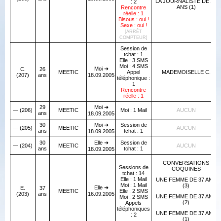
LA JOURNALISTE DE 27
: 2
ANS (1)
Rencontre
réelle : 1
Bisous : oui !
Sexe : oui !
[ARRÊT
COMPTEUR]
Session de
tchat : 1
Elle : 3 SMS
Moi : 4 SMS
Moi ➜
C.
26
MEETIC
Appel
MADEMOISELLE C.
(207)
ans
18.09.2005
téléphonique :
1
Rencontre
réelle : 1
29
Moi ➜
— (206)
MEETIC
Moi : 1 Mail
AUCUN
ans
18.09.2005
30
Moi ➜
Session de
— (205)
MEETIC
AUCUN
ans
tchat : 1
18.09.2005
30
Elle ➜
Session de
— (204)
MEETIC
AUCUN
ans
tchat : 1
18.09.2005
CONVERSATIONS
Sessions de
COQUINES
tchat : 14
Elle : 1 Mail
UNE FEMME DE 37 ANS
Moi : 1 Mail
(3)
Elle ➜
E.
37
MEETIC
Elle : 2 SMS
(203)
ans
16.09.2005
UNE FEMME DE 37 ANS
Moi : 2 SMS
(2)
Appels
téléphoniques
UNE FEMME DE 37 ANS
: 2
(1)