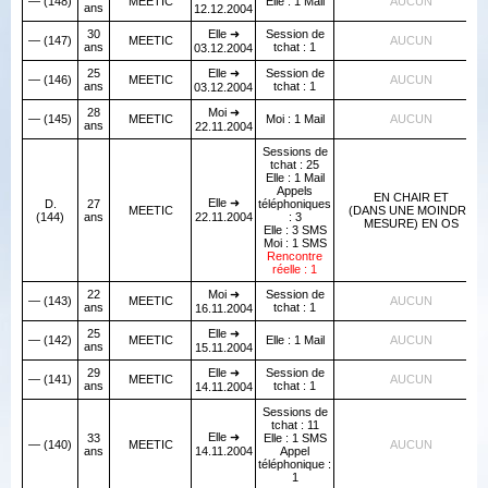
— (148)
MEETIC
Elle : 1 Mail
AUCUN
ans
12.12.2004
30
Elle ➜
Session de
— (147)
MEETIC
AUCUN
ans
tchat : 1
03.12.2004
25
Elle ➜
Session de
— (146)
MEETIC
AUCUN
ans
tchat : 1
03.12.2004
28
Moi ➜
— (145)
MEETIC
Moi : 1 Mail
AUCUN
ans
22.11.2004
Sessions de
tchat : 25
Elle : 1 Mail
Appels
EN CHAIR ET
Elle ➜
D.
27
téléphoniques
MEETIC
(DANS UNE MOINDRE
(144)
ans
22.11.2004
: 3
MESURE) EN OS
Elle : 3 SMS
Moi : 1 SMS
Rencontre
réelle : 1
22
Moi ➜
Session de
— (143)
MEETIC
AUCUN
ans
tchat : 1
16.11.2004
25
Elle ➜
— (142)
MEETIC
Elle : 1 Mail
AUCUN
ans
15.11.2004
29
Elle ➜
Session de
— (141)
MEETIC
AUCUN
ans
tchat : 1
14.11.2004
Sessions de
tchat : 11
Elle ➜
33
Elle : 1 SMS
— (140)
MEETIC
AUCUN
ans
14.11.2004
Appel
téléphonique :
1