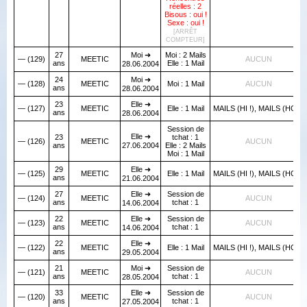
réelles : 2
Bisous : oui !
Sexe : oui !
[ARRÊT
COMPTEUR]
27
Moi ➜
Moi : 2 Mails
— (129)
MEETIC
AUCUN
ans
Elle : 1 Mail
28.06.2004
24
Moi ➜
— (128)
MEETIC
Moi : 1 Mail
AUCUN
ans
28.06.2004
23
Elle ➜
— (127)
MEETIC
Elle : 1 Mail
MAILS (HI !), MAILS (HO !)
ans
28.06.2004
Session de
Elle ➜
23
tchat : 1
— (126)
MEETIC
AUCUN
ans
27.06.2004
Elle : 2 Mails
Moi : 1 Mail
29
Elle ➜
— (125)
MEETIC
Elle : 1 Mail
MAILS (HI !), MAILS (HO !)
ans
21.06.2004
27
Elle ➜
Session de
— (124)
MEETIC
AUCUN
ans
tchat : 1
14.06.2004
22
Elle ➜
Session de
— (123)
MEETIC
AUCUN
ans
tchat : 1
14.06.2004
22
Elle ➜
— (122)
MEETIC
Elle : 1 Mail
MAILS (HI !), MAILS (HO !)
ans
29.05.2004
21
Moi ➜
Session de
— (121)
MEETIC
AUCUN
ans
tchat : 1
28.05.2004
33
Elle ➜
Session de
— (120)
MEETIC
AUCUN
ans
tchat : 1
27.05.2004