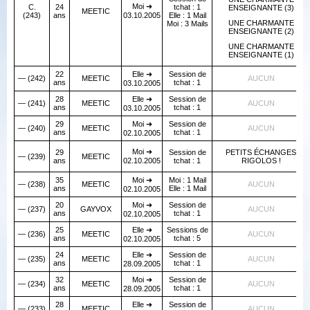
Moi ➜
C.
24
tchat : 1
ENSEIGNANTE (3)
MEETIC
(243)
ans
03.10.2005
Elle : 1 Mail
UNE CHARMANTE
Moi : 3 Mails
ENSEIGNANTE (2)
UNE CHARMANTE
ENSEIGNANTE (1)
22
Elle ➜
Session de
— (242)
MEETIC
AUCUN
ans
tchat : 1
03.10.2005
28
Elle ➜
Session de
— (241)
MEETIC
AUCUN
ans
tchat : 1
03.10.2005
29
Moi ➜
Session de
— (240)
MEETIC
AUCUN
ans
tchat : 1
02.10.2005
Moi ➜
29
Session de
PETITS ÉCHANGES
— (239)
MEETIC
ans
02.10.2005
tchat : 1
RIGOLOS !
35
Moi ➜
Moi : 1 Mail
— (238)
MEETIC
AUCUN
ans
Elle : 1 Mail
02.10.2005
20
Moi ➜
Session de
— (237)
GAYVOX
AUCUN
ans
tchat : 1
02.10.2005
25
Elle ➜
Sessions de
— (236)
MEETIC
AUCUN
ans
tchat : 5
02.10.2005
24
Elle ➜
Session de
— (235)
MEETIC
AUCUN
ans
tchat : 1
28.09.2005
32
Moi ➜
Session de
— (234)
MEETIC
AUCUN
ans
tchat : 1
28.09.2005
28
Elle ➜
Session de
— (233)
MEETIC
AUCUN