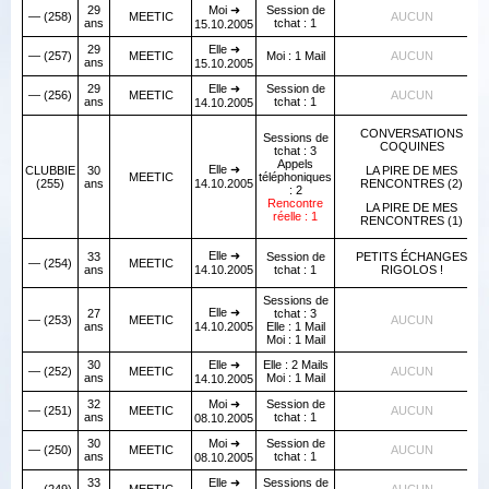
29
Moi ➜
Session de
— (258)
MEETIC
AUCUN
ans
tchat : 1
15.10.2005
29
Elle ➜
— (257)
MEETIC
Moi : 1 Mail
AUCUN
ans
15.10.2005
29
Elle ➜
Session de
— (256)
MEETIC
AUCUN
ans
tchat : 1
14.10.2005
CONVERSATIONS
Sessions de
COQUINES
tchat : 3
Appels
Elle ➜
CLUBBIE
30
LA PIRE DE MES
MEETIC
téléphoniques
(255)
ans
14.10.2005
RENCONTRES (2)
: 2
Rencontre
LA PIRE DE MES
réelle : 1
RENCONTRES (1)
Elle ➜
33
Session de
PETITS ÉCHANGES
— (254)
MEETIC
ans
14.10.2005
tchat : 1
RIGOLOS !
Sessions de
Elle ➜
27
tchat : 3
— (253)
MEETIC
AUCUN
ans
14.10.2005
Elle : 1 Mail
Moi : 1 Mail
30
Elle ➜
Elle : 2 Mails
— (252)
MEETIC
AUCUN
ans
Moi : 1 Mail
14.10.2005
32
Moi ➜
Session de
— (251)
MEETIC
AUCUN
ans
tchat : 1
08.10.2005
30
Moi ➜
Session de
— (250)
MEETIC
AUCUN
ans
tchat : 1
08.10.2005
33
Elle ➜
Sessions de