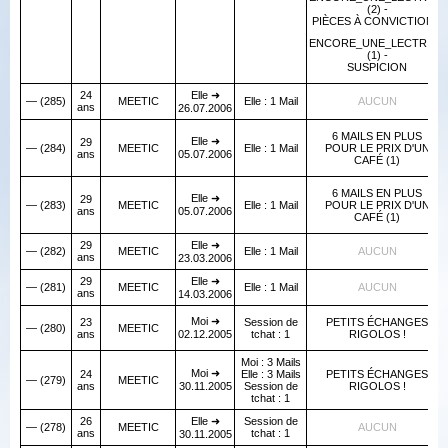
(2) -
PIÈCES À CONVICTION 1
ENCORE_UNE_LECTRICE
(1) -
SUSPICION
24
Elle ➜
— (285)
MEETIC
Elle : 1 Mail
AUCUN
ans
26.07.2006
6 MAILS EN PLUS
Elle ➜
29
— (284)
MEETIC
Elle : 1 Mail
POUR LE PRIX D'UN
ans
05.07.2006
CAFÉ (1)
6 MAILS EN PLUS
Elle ➜
29
— (283)
MEETIC
Elle : 1 Mail
POUR LE PRIX D'UN
ans
05.07.2006
CAFÉ (1)
29
Elle ➜
— (282)
MEETIC
Elle : 1 Mail
AUCUN
ans
23.03.2006
29
Elle ➜
— (281)
MEETIC
Elle : 1 Mail
AUCUN
ans
14.03.2006
Moi ➜
23
Session de
PETITS ÉCHANGES
— (280)
MEETIC
ans
02.12.2005
tchat : 1
RIGOLOS !
Moi : 3 Mails
Moi ➜
24
Elle : 3 Mails
PETITS ÉCHANGES
— (279)
MEETIC
ans
30.11.2005
Session de
RIGOLOS !
tchat : 1
26
Elle ➜
Session de
— (278)
MEETIC
AUCUN
ans
tchat : 1
30.11.2005