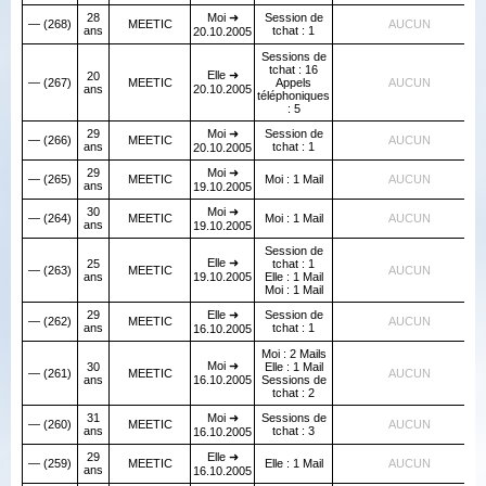
28
Moi ➜
Session de
— (268)
MEETIC
AUCUN
ans
tchat : 1
20.10.2005
Sessions de
tchat : 16
Elle ➜
20
— (267)
MEETIC
Appels
AUCUN
ans
20.10.2005
téléphoniques
: 5
29
Moi ➜
Session de
— (266)
MEETIC
AUCUN
ans
tchat : 1
20.10.2005
29
Moi ➜
— (265)
MEETIC
Moi : 1 Mail
AUCUN
ans
19.10.2005
30
Moi ➜
— (264)
MEETIC
Moi : 1 Mail
AUCUN
ans
19.10.2005
Session de
Elle ➜
25
tchat : 1
— (263)
MEETIC
AUCUN
ans
19.10.2005
Elle : 1 Mail
Moi : 1 Mail
29
Elle ➜
Session de
— (262)
MEETIC
AUCUN
ans
tchat : 1
16.10.2005
Moi : 2 Mails
Moi ➜
30
Elle : 1 Mail
— (261)
MEETIC
AUCUN
ans
16.10.2005
Sessions de
tchat : 2
31
Moi ➜
Sessions de
— (260)
MEETIC
AUCUN
ans
tchat : 3
16.10.2005
29
Elle ➜
— (259)
MEETIC
Elle : 1 Mail
AUCUN
ans
16.10.2005