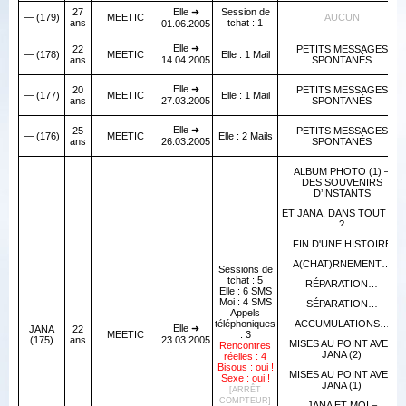
27
Elle ➜
Session de
— (179)
MEETIC
AUCUN
ans
tchat : 1
01.06.2005
Elle ➜
22
PETITS MESSAGES
— (178)
MEETIC
Elle : 1 Mail
ans
14.04.2005
SPONTANÉS
Elle ➜
20
PETITS MESSAGES
— (177)
MEETIC
Elle : 1 Mail
ans
27.03.2005
SPONTANÉS
Elle ➜
25
PETITS MESSAGES
— (176)
MEETIC
Elle : 2 Mails
ans
26.03.2005
SPONTANÉS
ALBUM PHOTO (1) –
DES SOUVENIRS
D’INSTANTS
ET JANA, DANS TOUT ÇA
?
FIN D'UNE HISTOIRE
A(CHAT)RNEMENT…
Sessions de
tchat : 5
RÉPARATION…
Elle : 6 SMS
Moi : 4 SMS
SÉPARATION…
Appels
téléphoniques
ACCUMULATIONS…
Elle ➜
JANA
22
MEETIC
: 3
(175)
ans
23.03.2005
MISES AU POINT AVEC
Rencontres
JANA (2)
réelles : 4
Bisous : oui !
MISES AU POINT AVEC
Sexe : oui !
JANA (1)
[ARRÊT
COMPTEUR]
JANA ET MOI –