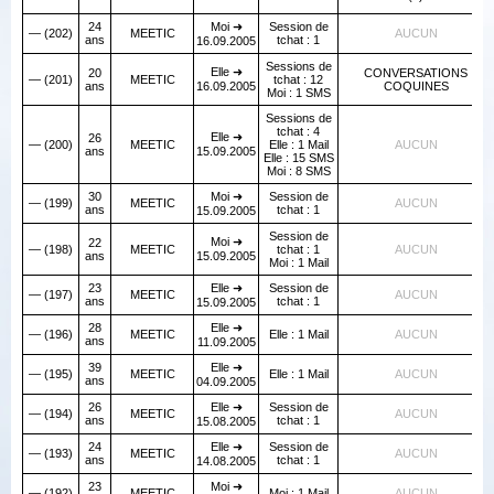
24
Moi ➜
Session de
— (202)
MEETIC
AUCUN
ans
tchat : 1
16.09.2005
Sessions de
Elle ➜
20
CONVERSATIONS
— (201)
MEETIC
tchat : 12
ans
16.09.2005
COQUINES
Moi : 1 SMS
Sessions de
tchat : 4
Elle ➜
26
— (200)
MEETIC
Elle : 1 Mail
AUCUN
ans
15.09.2005
Elle : 15 SMS
Moi : 8 SMS
30
Moi ➜
Session de
— (199)
MEETIC
AUCUN
ans
tchat : 1
15.09.2005
Session de
Moi ➜
22
— (198)
MEETIC
tchat : 1
AUCUN
ans
15.09.2005
Moi : 1 Mail
23
Elle ➜
Session de
— (197)
MEETIC
AUCUN
ans
tchat : 1
15.09.2005
28
Elle ➜
— (196)
MEETIC
Elle : 1 Mail
AUCUN
ans
11.09.2005
39
Elle ➜
— (195)
MEETIC
Elle : 1 Mail
AUCUN
ans
04.09.2005
26
Elle ➜
Session de
— (194)
MEETIC
AUCUN
ans
tchat : 1
15.08.2005
24
Elle ➜
Session de
— (193)
MEETIC
AUCUN
ans
tchat : 1
14.08.2005
23
Moi ➜
— (192)
MEETIC
Moi : 1 Mail
AUCUN