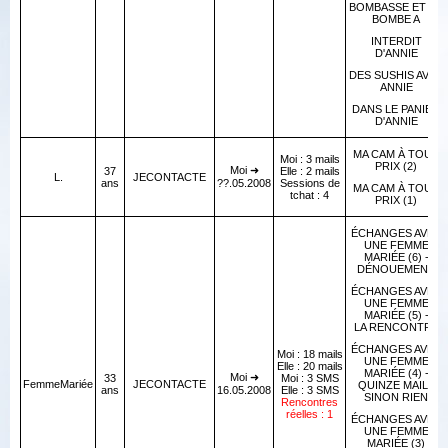
BOMBASSE ET DE
BOMBE A
INTERDIT
D'ANNIE
DES SUSHIS AVEC
ANNIE
DANS LE PANIER
D'ANNIE
MA CAM À TOUT
Moi : 3 mails
PRIX (2)
Moi ➜
37
Elle : 2 mails
L.
JECONTACTE
ans
??.05.2008
Sessions de
MA CAM À TOUT
tchat : 4
PRIX (1)
ÉCHANGES AVEC
UNE FEMME
MARIÉE (6) -
DÉNOUEMENT
ÉCHANGES AVEC
UNE FEMME
MARIÉE (5) -
LA RENCONTRE
ÉCHANGES AVEC
Moi : 18 mails
UNE FEMME
Elle : 20 mails
MARIÉE (4) -
Moi ➜
33
Moi : 3 SMS
FemmeMariée
JECONTACTE
QUINZE MAILS
ans
16.05.2008
Elle : 3 SMS
SINON RIEN
Rencontres
réelles : 1
ÉCHANGES AVEC
UNE FEMME
MARIÉE (3)