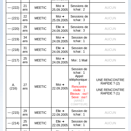
21
Moi ➜
Sessions de
— (222)
MEETIC
AUCUN
ans
tchat : 2
25.09.2005
22
Moi ➜
Sessions de
— (221)
MEETIC
AUCUN
ans
tchat : 3
25.09.2005
29
Elle ➜
Sessions de
— (220)
MEETIC
AUCUN
ans
tchat : 3
24.09.2005
34
Moi ➜
Session de
— (219)
MEETIC
AUCUN
ans
tchat : 1
24.09.2005
31
Elle ➜
Session de
— (218)
MEETIC
AUCUN
ans
tchat : 1
24.09.2005
25
Moi ➜
— (217)
MEETIC
Moi : 1 Mail
AUCUN
ans
24.09.2005
Session de
tchat : 1
Appel
téléphonique :
UNE RENCONTRE
1
RAPIDE ? (2)
Moi ➜
A.
27
MEETIC
Rencontre
(216)
ans
22.09.2005
UNE RENCONTRE
réelle : 1
RAPIDE ? (1)
Bisous : oui !
Sexe : oui !
[ARRÊT
COMPTEUR]
29
Elle ➜
Session de
— (215)
MEETIC
AUCUN
ans
tchat : 1
22.09.2005
25
Elle ➜
Session de
— (214)
MEETIC
AUCUN
ans
tchat : 1
22.09.2005