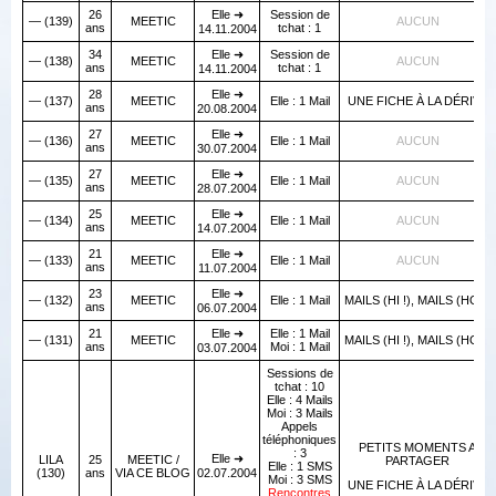
26
Elle ➜
Session de
— (139)
MEETIC
AUCUN
ans
tchat : 1
14.11.2004
34
Elle ➜
Session de
— (138)
MEETIC
AUCUN
ans
tchat : 1
14.11.2004
28
Elle ➜
— (137)
MEETIC
Elle : 1 Mail
UNE FICHE À LA DÉRIVE
ans
20.08.2004
27
Elle ➜
— (136)
MEETIC
Elle : 1 Mail
AUCUN
ans
30.07.2004
27
Elle ➜
— (135)
MEETIC
Elle : 1 Mail
AUCUN
ans
28.07.2004
25
Elle ➜
— (134)
MEETIC
Elle : 1 Mail
AUCUN
ans
14.07.2004
21
Elle ➜
— (133)
MEETIC
Elle : 1 Mail
AUCUN
ans
11.07.2004
23
Elle ➜
— (132)
MEETIC
Elle : 1 Mail
MAILS (HI !), MAILS (HO !)
ans
06.07.2004
21
Elle ➜
Elle : 1 Mail
— (131)
MEETIC
MAILS (HI !), MAILS (HO !)
ans
Moi : 1 Mail
03.07.2004
Sessions de
tchat : 10
Elle : 4 Mails
Moi : 3 Mails
Appels
téléphoniques
PETITS MOMENTS A
: 3
Elle ➜
LILA
25
MEETIC /
PARTAGER
Elle : 1 SMS
(130)
ans
VIA CE BLOG
02.07.2004
Moi : 3 SMS
UNE FICHE À LA DÉRIVE
Rencontres