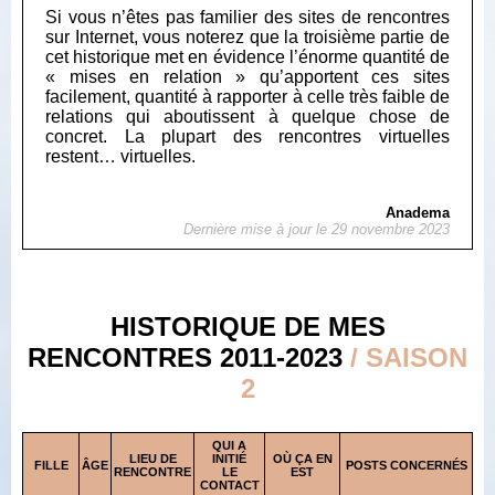
Si vous n’êtes pas familier des sites de rencontres
sur Internet, vous noterez que la troisième partie de
cet historique met en évidence l’énorme quantité de
« mises en relation » qu’apportent ces sites
facilement, quantité à rapporter à celle très faible de
relations qui aboutissent à quelque chose de
concret. La plupart des rencontres virtuelles
restent… virtuelles.
Anadema
Dernière mise à jour le 29 novembre 2023
HISTORIQUE DE MES
RENCONTRES 2011-2023
/ SAISON
2
QUI A
LIEU DE
INITIÉ
OÙ ÇA EN
FILLE
ÂGE
POSTS CONCERNÉS
RENCONTRE
LE
EST
CONTACT