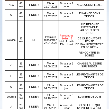
43
Elle ➜
Tchat sur 2
KLC
TINDER
KLC LA COMPLEXÉE
ans
jours
21.07.2023
Moi ➜
42
Tchat sur 2
EN APNÉE DANS
A.
TINDER
ans
13.07.2023
jours
TINDER
UNE RÉPONSE
INATTENDUE
AU BOUT DE 9
JOURS
Rencontres
Première
32
réelles : 2
CE QUE CHATGPT
Alexine
IRL
rencontre :
ans
Moi : 2 mails
PENSE
27.04.2023
Elle : 1 mail
DE MA « RENCONTRE
EN SOIRÉE »
RENCONTRE EN
SOIRÉE
Moi ➜
33
Tchat sur 2
CHASSE AU ZÈBRE
Z.
TINDER
ans
03.09.2022
jours
SUR TINDER
Moi ➜
35
Tchat sur 2
LES REVENANTES DE
E.
TINDER
ans
13.07.2022
jours
TINDER
Elle ➜
38
Tchat sur 1
LES REVENANTES DE
A.
TINDER
ans
04.03.2021
jour
TINDER
37
Elle ➜
Tchat sur 3
Joylight
TINDER
LUMIÈRE DE JOIE
ans
jours
09.10.2020
Moi ➜
25
Amorce de
CES FILLES QUI
J.
TINDER
ans
29.05.2020
tchat
N’ONT RIEN À DIRE