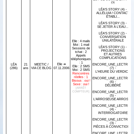
!?!
LÉA'S STORY (4) -
ALLÉLUIA ! CONTACT
ÉTABLI...
LÉA'S STORY (3) -
SE JETER À L'EAU...
LÉA'S STORY (2) -
CONVERSATION
UNILATÉRALE
Elle : 4 mails
Moi : 1 mail
LÉA'S STORY (1) -
Sessions de
PROJECTIONS
tchat : 2
ET AUTRES
Appels
COMPLICATIONS
téléphoniques
: 1
Elle ➜
LÉA
21
MEETIC /
ENCORE_UNE_LECTRICE
Elle : 2 SMS
(286)
ans
VIA CE BLOG
07.11.2006
(7) -
Moi : 2 SMS
L'HEURE DU VERDICT
Rencontres
réelles : 1
ENCORE_UNE_LECTRICE
Bisous : oui !
(6) -
Sexe : oui !
DÉLIBÉRÉ
[ARRÊT
COMPTEUR]
ENCORE_UNE_LECTRICE
(5) -
L'ARROSEUSE ARROSÉE
ENCORE_UNE_LECTRICE
(4) -
INTERROGATOIRE
ENCORE_UNE_LECTRICE
(3) -
PIÈCES À CONVICTION 2
ENCORE_UNE_LECTRICE