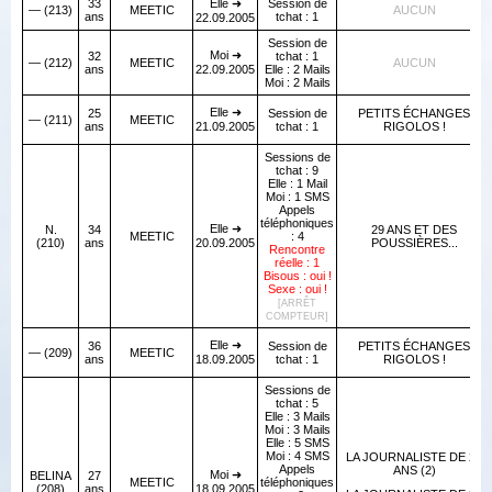
33
Elle ➜
Session de
— (213)
MEETIC
AUCUN
ans
tchat : 1
22.09.2005
Session de
Moi ➜
32
tchat : 1
— (212)
MEETIC
AUCUN
ans
22.09.2005
Elle : 2 Mails
Moi : 2 Mails
Elle ➜
25
Session de
PETITS ÉCHANGES
— (211)
MEETIC
ans
21.09.2005
tchat : 1
RIGOLOS !
Sessions de
tchat : 9
Elle : 1 Mail
Moi : 1 SMS
Appels
téléphoniques
Elle ➜
N.
34
29 ANS ET DES
MEETIC
: 4
(210)
ans
20.09.2005
POUSSIÈRES...
Rencontre
réelle : 1
Bisous : oui !
Sexe : oui !
[ARRÊT
COMPTEUR]
Elle ➜
36
Session de
PETITS ÉCHANGES
— (209)
MEETIC
ans
18.09.2005
tchat : 1
RIGOLOS !
Sessions de
tchat : 5
Elle : 3 Mails
Moi : 3 Mails
Elle : 5 SMS
Moi : 4 SMS
LA JOURNALISTE DE 27
Appels
ANS (2)
Moi ➜
BELINA
27
MEETIC
téléphoniques
(208)
ans
18.09.2005