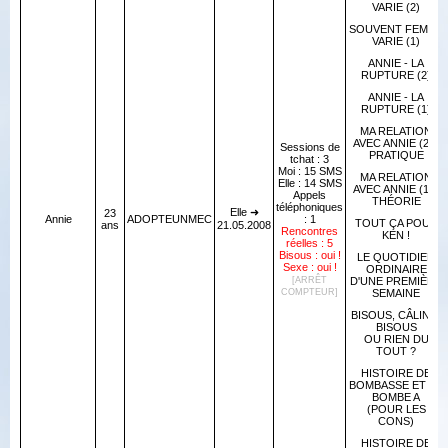
VARIE (2)
SOUVENT FEMME
VARIE (1)
ANNIE - LA
RUPTURE (2)
ANNIE - LA
RUPTURE (1)
MA RELATION
AVEC ANNIE (2) -
Sessions de
PRATIQUE
tchat : 3
Moi : 15 SMS
MA RELATION
Elle : 14 SMS
AVEC ANNIE (1) -
Appels
THÉORIE
téléphoniques
Elle ➜
23
Annie
ADOPTEUNMEC
: 1
TOUT ÇA POUR
ans
21.05.2008
Rencontres
KEN !
réelles : 5
Bisous : oui !
LE QUOTIDIEN
Sexe : oui !
ORDINAIRE
[ARRÊT
D'UNE PREMIÈRE
COMPTEUR]
SEMAINE
BISOUS, CÂLINS-
BISOUS
OU RIEN DU
TOUT ?
HISTOIRE DE
BOMBASSE ET DE
BOMBE A
(POUR LES
CONS)
HISTOIRE DE