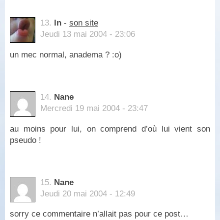
13.
ln
-
son site
Jeudi 13 mai 2004 - 23:06
un mec normal, anadema ? :o)
14.
Nane
Mercredi 19 mai 2004 - 23:47
au moins pour lui, on comprend d’où lui vient son
pseudo !
15.
Nane
Jeudi 20 mai 2004 - 12:49
sorry ce commentaire n’allait pas pour ce post…