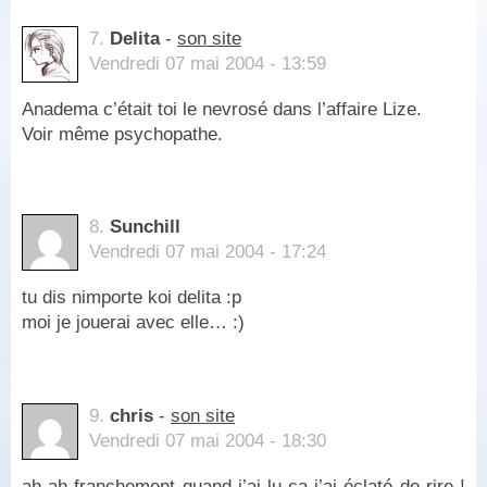
7.
Delita
-
son site
Vendredi 07 mai 2004 - 13:59
Anadema c’était toi le nevrosé dans l’affaire Lize.
Voir même psychopathe.
8.
Sunchill
Vendredi 07 mai 2004 - 17:24
tu dis nimporte koi delita :p
moi je jouerai avec elle… :)
9.
chris
-
son site
Vendredi 07 mai 2004 - 18:30
ah ah franchement quand j’ai lu ça j’ai éclaté de rire !