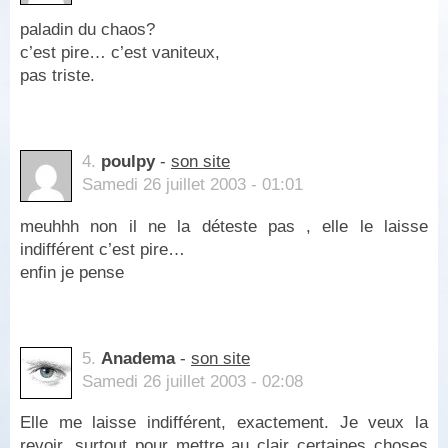
paladin du chaos?
c’est pire… c’est vaniteux,
pas triste.
4.
poulpy
-
son site
Samedi 26 juillet 2003 - 01:01
meuhhh non il ne la déteste pas , elle le laisse
indifférent c’est pire…
enfin je pense
5.
Anadema
-
son site
Samedi 26 juillet 2003 - 02:08
Elle me laisse indifférent, exactement. Je veux la
revoir, surtout pour mettre au clair certaines choses