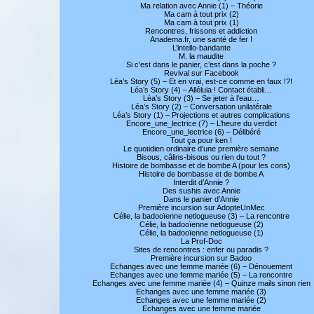
Ma relation avec Annie (1) – Théorie
Ma cam à tout prix (2)
Ma cam à tout prix (1)
Rencontres, frissons et addiction
Anadema.fr, une santé de fer !
L’intello-bandante
M. la maudite
Si c’est dans le panier, c’est dans la poche ?
Revival sur Facebook
Léa’s Story (5) – Et en vrai, est-ce comme en faux !?!
Léa’s Story (4) – Alléluia ! Contact établi…
Léa’s Story (3) – Se jeter à l’eau…
Léa’s Story (2) – Conversation unilatérale
Léa’s Story (1) – Projections et autres complications
Encore_une_lectrice (7) – L’heure du verdict
Encore_une_lectrice (6) – Délibéré
Tout ça pour ken !
Le quotidien ordinaire d’une première semaine
Bisous, câlins-bisous ou rien du tout ?
Histoire de bombasse et de bombe A (pour les cons)
Histoire de bombasse et de bombe A
Interdit d’Annie ?
Des sushis avec Annie
Dans le panier d’Annie
Première incursion sur AdopteUnMec
Célie, la badooïenne netlogueuse (3) – La rencontre
Célie, la badooïenne netlogueuse (2)
Célie, la badooïenne netlogueuse (1)
La Prof-Doc
Sites de rencontres : enfer ou paradis ?
Première incursion sur Badoo
Echanges avec une femme mariée (6) – Dénouement
Echanges avec une femme mariée (5) – La rencontre
Echanges avec une femme mariée (4) – Quinze mails sinon rien
Echanges avec une femme mariée (3)
Echanges avec une femme mariée (2)
Echanges avec une femme mariée