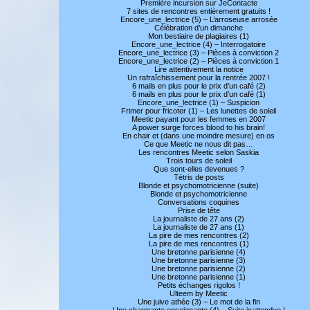
Première incursion sur JeContacte
7 sites de rencontres entièrement gratuits !
Encore_une_lectrice (5) – L’arroseuse arrosée
Célébration d’un dimanche
Mon bestiaire de plagiaires (1)
Encore_une_lectrice (4) – Interrogatoire
Encore_une_lectrice (3) – Pièces à conviction 2
Encore_une_lectrice (2) – Pièces à conviction 1
Lire attentivement la notice
Un rafraîchissement pour la rentrée 2007 !
6 mails en plus pour le prix d’un café (2)
6 mails en plus pour le prix d’un café (1)
Encore_une_lectrice (1) – Suspicion
Frimer pour fricoter (1) – Les lunettes de soleil
Meetic payant pour les femmes en 2007
A power surge forces blood to his brain!
En chair et (dans une moindre mesure) en os
Ce que Meetic ne nous dit pas…
Les rencontres Meetic selon Saskia
Trois tours de soleil
Que sont-elles devenues ?
Tétris de posts
Blonde et psychomotricienne (suite)
Blonde et psychomotricienne
Conversations coquines
Prise de tête
La journaliste de 27 ans (2)
La journaliste de 27 ans (1)
La pire de mes rencontres (2)
La pire de mes rencontres (1)
Une bretonne parisienne (4)
Une bretonne parisienne (3)
Une bretonne parisienne (2)
Une bretonne parisienne (1)
Petits échanges rigolos !
Ulteem by Meetic
Une juive athée (3) – Le mot de la fin
Une charmante enseignante (4) – Suite inattendue !