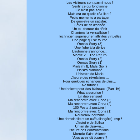
Les visiteurs sont parmi nous !
Sentir ce qui fonctionne
Ce n’est pas sale !
Mais est-ce qu’elle réa-lize ?
Petits moments à partager
De quoi être un satisfait !
Fêtes de fin d’année
Un ex-tincteur du désir
Chantons la versaillaise !
Technicien supérieur en affinités virtuelles
Une page qui se tourne
Oona’s Story (3)
Une fiche à la dérive
L’automne s’annonce…
Meetic 2 – The Return
Oona’s Story (2)
Oona’s Story (1)
Mails (hi !), Mails (ho !)
Plaisirs d’abonné
L’histoire de Maria
L’heure des révélations…
Pour quelques échanges de plus…
No future !
Une belette pour des blaireaux (Part. IV)
What a surprise !
Un duo sensuel
Ma rencontre avec Oona (3)
Ma rencontre avec Oona (2)
100 Posts à postuler !
Ma rencontre avec Oona (1)
Nouveaux horizons
Une demoiselle et un café allongé(s), svp !
L’histoire de Sollisa
Un air de déjà-vu…
L’heure des confrontations !
Mortelle Saint-Valentin
Vous avez dit bizarre ?