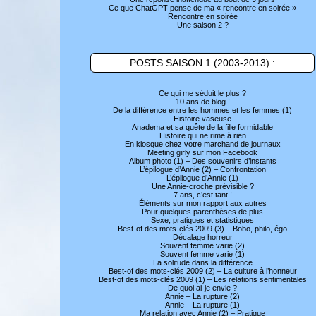
Ce que ChatGPT pense de ma « rencontre en soirée »
Rencontre en soirée
Une saison 2 ?
POSTS SAISON 1 (2003-2013) :
Ce qui me séduit le plus ?
10 ans de blog !
De la différence entre les hommes et les femmes (1)
Histoire vaseuse
Anadema et sa quête de la fille formidable
Histoire qui ne rime à rien
En kiosque chez votre marchand de journaux
Meeting girly sur mon Facebook
Album photo (1) – Des souvenirs d’instants
L’épilogue d’Annie (2) – Confrontation
L’épilogue d’Annie (1)
Une Annie-croche prévisible ?
7 ans, c’est tant !
Éléments sur mon rapport aux autres
Pour quelques parenthèses de plus
Sexe, pratiques et statistiques
Best-of des mots-clés 2009 (3) – Bobo, philo, égo
Décalage horreur
Souvent femme varie (2)
Souvent femme varie (1)
La solitude dans la différence
Best-of des mots-clés 2009 (2) – La culture à l’honneur
Best-of des mots-clés 2009 (1) – Les relations sentimentales
De quoi ai-je envie ?
Annie – La rupture (2)
Annie – La rupture (1)
Ma relation avec Annie (2) – Pratique