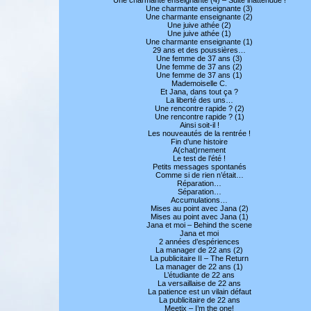
Une charmante enseignante (3)
Une charmante enseignante (2)
Une juive athée (2)
Une juive athée (1)
Une charmante enseignante (1)
29 ans et des poussières…
Une femme de 37 ans (3)
Une femme de 37 ans (2)
Une femme de 37 ans (1)
Mademoiselle C.
Et Jana, dans tout ça ?
La liberté des uns…
Une rencontre rapide ? (2)
Une rencontre rapide ? (1)
Ainsi soit-il !
Les nouveautés de la rentrée !
Fin d’une histoire
A(chat)rnement
Le test de l’été !
Petits messages spontanés
Comme si de rien n’était…
Réparation…
Séparation…
Accumulations…
Mises au point avec Jana (2)
Mises au point avec Jana (1)
Jana et moi – Behind the scene
Jana et moi
2 années d’espériences
La manager de 22 ans (2)
La publicitaire II – The Return
La manager de 22 ans (1)
L’étudiante de 22 ans
La versaillaise de 22 ans
La patience est un vilain défaut
La publicitaire de 22 ans
Meetix – I’m the one!