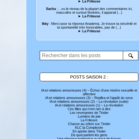
►
La Frileuse
Sacha
: ...vu le niveau de la plupart des commentaires ici,
masculins et surtout féminins, il apparait (...)
►
La Frileuse
Ikky
: Merci pour ta réponse Anadema. Je trouve ta sincérité et
ta spontanéité très honorables, pas de (...)
►
La Frileuse
POSTS SAISON 2 :
IA et relations amoureuses (4) – Échos d’une misère sexuelle et
affective
IA et relations amoureuses (3) – Replika et l’appât du sexe
IA et relations amoureuses (2) – La révolution (suite)
IA et relations amoureuses (1) – La révolution
Ces filles qui n’ont rien à dire
Les revenantes de Tinder
Lumière de joie
La Frileuse
Chasse au zèbre sur Tinder
KLC la Complexée
En apnée dans Tinder
De quoi parlent les gens
Une réponse inattendue au bout de 9 jours