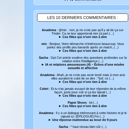
LES 10 DERNIERS COMMENTAIRES :
Anadema
: @mic : non, je ne crois pas qu'il y ait de ça sur
Tinder. Ca ne leur apporterait rien (à part (...)
►
Ces filles qui n’ont rien à dire
mic
: Bonjour, Votre démarche m'intéresse beaucoup. Vous
parlez des profils peu bavards après un match, (...)
►
Ces filles qui n’ont rien à dire
Sacha
: Gpt Cet article soulève des questions profondes sur la
relation entre l'intelligence (...)
►
IA et relations amoureuses (4) – Échos d’une misère
sexuelle et affective
Anadema
: Ahah, je ne crois pas avoir testé mais à mon avis
elles auraient le culot de se dire : "bof, ce (...)
►
Ces filles qui n’ont rien à dire
Celeri
: Et tu n'as jamais essayé de leur répondre de la même
façon, juste pour voir si ça les faisait (...)
►
Ces filles qui n’ont rien à dire
Paper Shoes
: lol (...)
►
Ces filles qui n’ont rien à dire
Anadema
: Il y a un épilogue intéressant à cette histoire et je le
rajoute ici. [ÉPILOGUE] Fin (...)
►
Une réponse inattendue au bout de 9 jours
Sacha
: * haut niveau bien sûr (...)