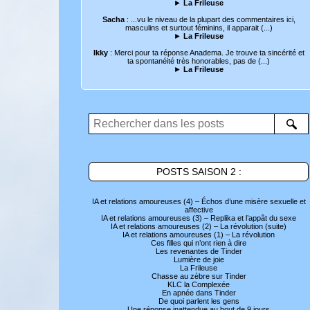
►
La Frileuse
Sacha
: ...vu le niveau de la plupart des commentaires ici,
masculins et surtout féminins, il apparait (...)
►
La Frileuse
Ikky
: Merci pour ta réponse Anadema. Je trouve ta sincérité et
ta spontanéité très honorables, pas de (...)
►
La Frileuse
POSTS SAISON 2 :
IA et relations amoureuses (4) – Échos d’une misère sexuelle et
affective
IA et relations amoureuses (3) – Replika et l’appât du sexe
IA et relations amoureuses (2) – La révolution (suite)
IA et relations amoureuses (1) – La révolution
Ces filles qui n’ont rien à dire
Les revenantes de Tinder
Lumière de joie
La Frileuse
Chasse au zèbre sur Tinder
KLC la Complexée
En apnée dans Tinder
De quoi parlent les gens
Une réponse inattendue au bout de 9 jours