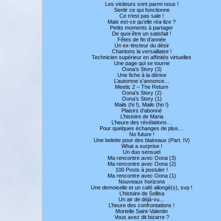
Les visiteurs sont parmi nous !
Sentir ce qui fonctionne
Ce n’est pas sale !
Mais est-ce qu’elle réa-lize ?
Petits moments à partager
De quoi être un satisfait !
Fêtes de fin d’année
Un ex-tincteur du désir
Chantons la versaillaise !
Technicien supérieur en affinités virtuelles
Une page qui se tourne
Oona’s Story (3)
Une fiche à la dérive
L’automne s’annonce…
Meetic 2 – The Return
Oona’s Story (2)
Oona’s Story (1)
Mails (hi !), Mails (ho !)
Plaisirs d’abonné
L’histoire de Maria
L’heure des révélations…
Pour quelques échanges de plus…
No future !
Une belette pour des blaireaux (Part. IV)
What a surprise !
Un duo sensuel
Ma rencontre avec Oona (3)
Ma rencontre avec Oona (2)
100 Posts à postuler !
Ma rencontre avec Oona (1)
Nouveaux horizons
Une demoiselle et un café allongé(s), svp !
L’histoire de Sollisa
Un air de déjà-vu…
L’heure des confrontations !
Mortelle Saint-Valentin
Vous avez dit bizarre ?