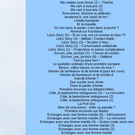
Ma relation avec Annie (1) – Théorie
Ma cam à tout prix (2)
Ma cam à tout prix (1)
Rencontres, frissons et addiction
Anadema.fr, une santé de fer !
L’intello-bandante
M. la maudite
Si c’est dans le panier, c’est dans la poche ?
Revival sur Facebook
Léa’s Story (5) – Et en vrai, est-ce comme en faux !?!
Léa’s Story (4) – Alléluia ! Contact établi…
Léa’s Story (3) – Se jeter à l’eau…
Léa’s Story (2) – Conversation unilatérale
Léa’s Story (1) – Projections et autres complications
Encore_une_lectrice (7) – L’heure du verdict
Encore_une_lectrice (6) – Délibéré
Tout ça pour ken !
Le quotidien ordinaire d’une première semaine
Bisous, câlins-bisous ou rien du tout ?
Histoire de bombasse et de bombe A (pour les cons)
Histoire de bombasse et de bombe A
Interdit d’Annie ?
Des sushis avec Annie
Dans le panier d’Annie
Première incursion sur AdopteUnMec
Célie, la badooïenne netlogueuse (3) – La rencontre
Célie, la badooïenne netlogueuse (2)
Célie, la badooïenne netlogueuse (1)
La Prof-Doc
Sites de rencontres : enfer ou paradis ?
Première incursion sur Badoo
Echanges avec une femme mariée (6) – Dénouement
Echanges avec une femme mariée (5) – La rencontre
Echanges avec une femme mariée (4) – Quinze mails sinon rien
Echanges avec une femme mariée (3)
Echanges avec une femme mariée (2)
Echanges avec une femme mariée