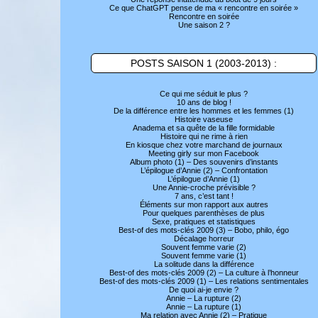
Ce que ChatGPT pense de ma « rencontre en soirée »
Rencontre en soirée
Une saison 2 ?
POSTS SAISON 1 (2003-2013) :
Ce qui me séduit le plus ?
10 ans de blog !
De la différence entre les hommes et les femmes (1)
Histoire vaseuse
Anadema et sa quête de la fille formidable
Histoire qui ne rime à rien
En kiosque chez votre marchand de journaux
Meeting girly sur mon Facebook
Album photo (1) – Des souvenirs d’instants
L’épilogue d’Annie (2) – Confrontation
L’épilogue d’Annie (1)
Une Annie-croche prévisible ?
7 ans, c’est tant !
Éléments sur mon rapport aux autres
Pour quelques parenthèses de plus
Sexe, pratiques et statistiques
Best-of des mots-clés 2009 (3) – Bobo, philo, égo
Décalage horreur
Souvent femme varie (2)
Souvent femme varie (1)
La solitude dans la différence
Best-of des mots-clés 2009 (2) – La culture à l’honneur
Best-of des mots-clés 2009 (1) – Les relations sentimentales
De quoi ai-je envie ?
Annie – La rupture (2)
Annie – La rupture (1)
Ma relation avec Annie (2) – Pratique