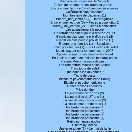
Première incursion sur JeContacte
7 sites de rencontres entièrement gratuits !
Encore_une_lectrice (5) – L’arroseuse arrosée
Célébration d’un dimanche
Mon bestiaire de plagiaires (1)
Encore_une_lectrice (4) – Interrogatoire
Encore_une_lectrice (3) – Pièces à conviction 2
Encore_une_lectrice (2) – Pièces à conviction 1
Lire attentivement la notice
Un rafraîchissement pour la rentrée 2007 !
6 mails en plus pour le prix d’un café (2)
6 mails en plus pour le prix d’un café (1)
Encore_une_lectrice (1) – Suspicion
Frimer pour fricoter (1) – Les lunettes de soleil
Meetic payant pour les femmes en 2007
A power surge forces blood to his brain!
En chair et (dans une moindre mesure) en os
Ce que Meetic ne nous dit pas…
Les rencontres Meetic selon Saskia
Trois tours de soleil
Que sont-elles devenues ?
Tétris de posts
Blonde et psychomotricienne (suite)
Blonde et psychomotricienne
Conversations coquines
Prise de tête
La journaliste de 27 ans (2)
La journaliste de 27 ans (1)
La pire de mes rencontres (2)
La pire de mes rencontres (1)
Une bretonne parisienne (4)
Une bretonne parisienne (3)
Une bretonne parisienne (2)
Une bretonne parisienne (1)
Petits échanges rigolos !
Ulteem by Meetic
Une juive athée (3) – Le mot de la fin
Une charmante enseignante (4) – Suite inattendue !