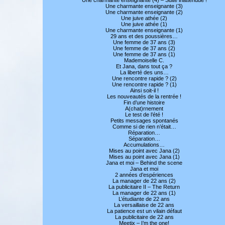
Une charmante enseignante (3)
Une charmante enseignante (2)
Une juive athée (2)
Une juive athée (1)
Une charmante enseignante (1)
29 ans et des poussières…
Une femme de 37 ans (3)
Une femme de 37 ans (2)
Une femme de 37 ans (1)
Mademoiselle C.
Et Jana, dans tout ça ?
La liberté des uns…
Une rencontre rapide ? (2)
Une rencontre rapide ? (1)
Ainsi soit-il !
Les nouveautés de la rentrée !
Fin d’une histoire
A(chat)rnement
Le test de l’été !
Petits messages spontanés
Comme si de rien n’était…
Réparation…
Séparation…
Accumulations…
Mises au point avec Jana (2)
Mises au point avec Jana (1)
Jana et moi – Behind the scene
Jana et moi
2 années d’espériences
La manager de 22 ans (2)
La publicitaire II – The Return
La manager de 22 ans (1)
L’étudiante de 22 ans
La versaillaise de 22 ans
La patience est un vilain défaut
La publicitaire de 22 ans
Meetix – I’m the one!