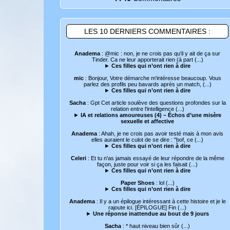
LES 10 DERNIERS COMMENTAIRES :
Anadema
: @mic : non, je ne crois pas qu'il y ait de ça sur
Tinder. Ca ne leur apporterait rien (à part (...)
►
Ces filles qui n’ont rien à dire
mic
: Bonjour, Votre démarche m'intéresse beaucoup. Vous
parlez des profils peu bavards après un match, (...)
►
Ces filles qui n’ont rien à dire
Sacha
: Gpt Cet article soulève des questions profondes sur la
relation entre l'intelligence (...)
►
IA et relations amoureuses (4) – Échos d’une misère
sexuelle et affective
Anadema
: Ahah, je ne crois pas avoir testé mais à mon avis
elles auraient le culot de se dire : "bof, ce (...)
►
Ces filles qui n’ont rien à dire
Celeri
: Et tu n'as jamais essayé de leur répondre de la même
façon, juste pour voir si ça les faisait (...)
►
Ces filles qui n’ont rien à dire
Paper Shoes
: lol (...)
►
Ces filles qui n’ont rien à dire
Anadema
: Il y a un épilogue intéressant à cette histoire et je le
rajoute ici. [ÉPILOGUE] Fin (...)
►
Une réponse inattendue au bout de 9 jours
Sacha
: * haut niveau bien sûr (...)