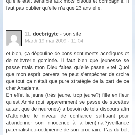
qu’elle etait sensible aux mots bisous et compagnie. Il
faut pas oublier qu’elle n’a que 23 ans elle.
11.
docbrigyte
-
son site
Mardi 19 mai 2009 - 11:04
et bien, ça dégouline de bons sentiments acnéiques et
de mièvrerie gominée. Il faut bien que jeunesse se
passe mais mon Dieu faites qu’elle passe vite! Quoi
que mon esprit pervers ne peut s’empêcher de croire
que tout ça n’était que pure stratégie de la part de ce
cher Anadema.
En effet la jeune (très jeune, trop jeune?) fille en fleur
qu’est Annie (qui apparemment se passe de sucettes
autant que de neurones) a besoin de tels discours afin
d’atteindre le niveau de confiance suffisant pour
abandonner son innocence à la bien(mal?)veillance
paternalistico-oedipienne de son prochain. T’as du bol,