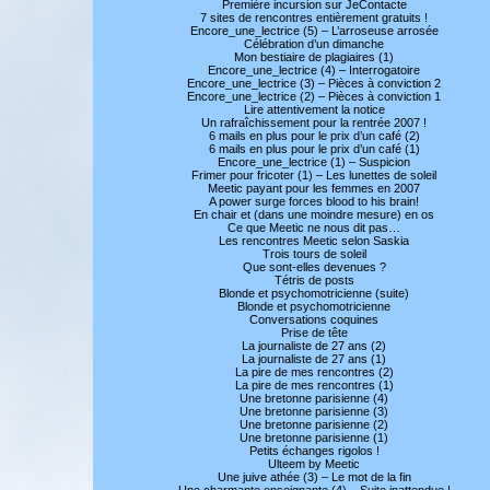
Première incursion sur JeContacte
7 sites de rencontres entièrement gratuits !
Encore_une_lectrice (5) – L’arroseuse arrosée
Célébration d’un dimanche
Mon bestiaire de plagiaires (1)
Encore_une_lectrice (4) – Interrogatoire
Encore_une_lectrice (3) – Pièces à conviction 2
Encore_une_lectrice (2) – Pièces à conviction 1
Lire attentivement la notice
Un rafraîchissement pour la rentrée 2007 !
6 mails en plus pour le prix d’un café (2)
6 mails en plus pour le prix d’un café (1)
Encore_une_lectrice (1) – Suspicion
Frimer pour fricoter (1) – Les lunettes de soleil
Meetic payant pour les femmes en 2007
A power surge forces blood to his brain!
En chair et (dans une moindre mesure) en os
Ce que Meetic ne nous dit pas…
Les rencontres Meetic selon Saskia
Trois tours de soleil
Que sont-elles devenues ?
Tétris de posts
Blonde et psychomotricienne (suite)
Blonde et psychomotricienne
Conversations coquines
Prise de tête
La journaliste de 27 ans (2)
La journaliste de 27 ans (1)
La pire de mes rencontres (2)
La pire de mes rencontres (1)
Une bretonne parisienne (4)
Une bretonne parisienne (3)
Une bretonne parisienne (2)
Une bretonne parisienne (1)
Petits échanges rigolos !
Ulteem by Meetic
Une juive athée (3) – Le mot de la fin
Une charmante enseignante (4) – Suite inattendue !