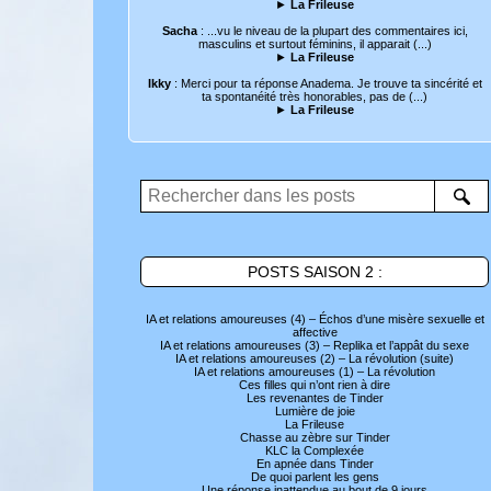
►
La Frileuse
Sacha
: ...vu le niveau de la plupart des commentaires ici,
masculins et surtout féminins, il apparait (...)
►
La Frileuse
Ikky
: Merci pour ta réponse Anadema. Je trouve ta sincérité et
ta spontanéité très honorables, pas de (...)
►
La Frileuse
POSTS SAISON 2 :
IA et relations amoureuses (4) – Échos d’une misère sexuelle et
affective
IA et relations amoureuses (3) – Replika et l’appât du sexe
IA et relations amoureuses (2) – La révolution (suite)
IA et relations amoureuses (1) – La révolution
Ces filles qui n’ont rien à dire
Les revenantes de Tinder
Lumière de joie
La Frileuse
Chasse au zèbre sur Tinder
KLC la Complexée
En apnée dans Tinder
De quoi parlent les gens
Une réponse inattendue au bout de 9 jours