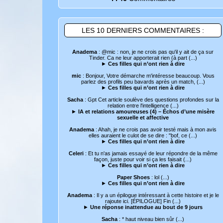
LES 10 DERNIERS COMMENTAIRES :
Anadema
: @mic : non, je ne crois pas qu'il y ait de ça sur
Tinder. Ca ne leur apporterait rien (à part (...)
►
Ces filles qui n’ont rien à dire
mic
: Bonjour, Votre démarche m'intéresse beaucoup. Vous
parlez des profils peu bavards après un match, (...)
►
Ces filles qui n’ont rien à dire
Sacha
: Gpt Cet article soulève des questions profondes sur la
relation entre l'intelligence (...)
►
IA et relations amoureuses (4) – Échos d’une misère
sexuelle et affective
Anadema
: Ahah, je ne crois pas avoir testé mais à mon avis
elles auraient le culot de se dire : "bof, ce (...)
►
Ces filles qui n’ont rien à dire
Celeri
: Et tu n'as jamais essayé de leur répondre de la même
façon, juste pour voir si ça les faisait (...)
►
Ces filles qui n’ont rien à dire
Paper Shoes
: lol (...)
►
Ces filles qui n’ont rien à dire
Anadema
: Il y a un épilogue intéressant à cette histoire et je le
rajoute ici. [ÉPILOGUE] Fin (...)
►
Une réponse inattendue au bout de 9 jours
Sacha
: * haut niveau bien sûr (...)