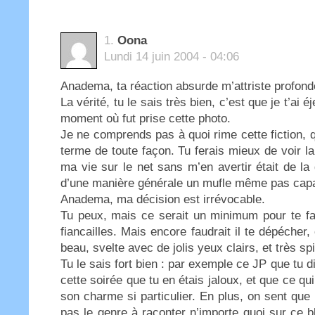
1.
Oona
Lundi 14 juin 2004 - 04:06
Anadema, ta réaction absurde m’attriste profon
La vérité, tu le sais très bien, c’est que je t’a
moment où fut prise cette photo.
Je ne comprends pas à quoi rime cette fiction, q
terme de toute façon. Tu ferais mieux de voir la 
ma vie sur le net sans m’en avertir était de la 
d’une manière générale un mufle même pas capab
Anadema, ma décision est irrévocable.
Tu peux, mais ce serait un minimum pour te fai
fiancailles. Mais encore faudrait il te dépécher, 
beau, svelte avec de jolis yeux clairs, et très spi
Tu le sais fort bien : par exemple ce JP que tu di
cette soirée que tu en étais jaloux, et que ce qui 
son charme si particulier. En plus, on sent que l
pas le genre à raconter n’importe quoi sur ce b