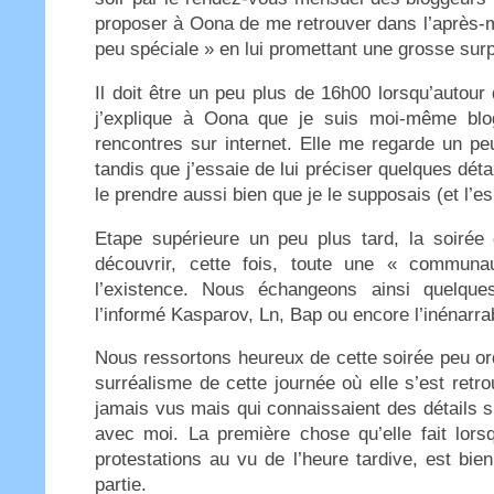
proposer à Oona de me retrouver dans l’après-m
peu spéciale » en lui promettant une grosse surp
Il doit être un peu plus de 16h00 lorsqu’autour d
j’explique à Oona que je suis moi-même blog
rencontres sur internet. Elle me regarde un pe
tandis que j’essaie de lui préciser quelques dét
le prendre aussi bien que je le supposais (et l’e
Etape supérieure un peu plus tard, la soirée 
découvrir, cette fois, toute une « communa
l’existence. Nous échangeons ainsi quelque
l’informé Kasparov, Ln, Bap ou encore l’inénarra
Nous ressortons heureux de cette soirée peu or
surréalisme de cette journée où elle s’est retr
jamais vus mais qui connaissaient des détails su
avec moi. La première chose qu’elle fait lor
protestations au vu de l’heure tardive, est bien
partie.