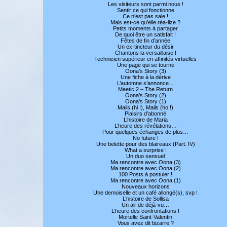
Les visiteurs sont parmi nous !
Sentir ce qui fonctionne
Ce n’est pas sale !
Mais est-ce qu’elle réa-lize ?
Petits moments à partager
De quoi être un satisfait !
Fêtes de fin d’année
Un ex-tincteur du désir
Chantons la versaillaise !
Technicien supérieur en affinités virtuelles
Une page qui se tourne
Oona’s Story (3)
Une fiche à la dérive
L’automne s’annonce…
Meetic 2 – The Return
Oona’s Story (2)
Oona’s Story (1)
Mails (hi !), Mails (ho !)
Plaisirs d’abonné
L’histoire de Maria
L’heure des révélations…
Pour quelques échanges de plus…
No future !
Une belette pour des blaireaux (Part. IV)
What a surprise !
Un duo sensuel
Ma rencontre avec Oona (3)
Ma rencontre avec Oona (2)
100 Posts à postuler !
Ma rencontre avec Oona (1)
Nouveaux horizons
Une demoiselle et un café allongé(s), svp !
L’histoire de Sollisa
Un air de déjà-vu…
L’heure des confrontations !
Mortelle Saint-Valentin
Vous avez dit bizarre ?