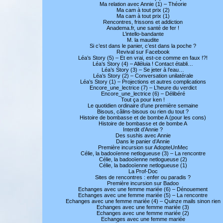
Ma relation avec Annie (1) – Théorie
Ma cam à tout prix (2)
Ma cam à tout prix (1)
Rencontres, frissons et addiction
Anadema.fr, une santé de fer !
L’intello-bandante
M. la maudite
Si c’est dans le panier, c’est dans la poche ?
Revival sur Facebook
Léa’s Story (5) – Et en vrai, est-ce comme en faux !?!
Léa’s Story (4) – Alléluia ! Contact établi…
Léa’s Story (3) – Se jeter à l’eau…
Léa’s Story (2) – Conversation unilatérale
Léa’s Story (1) – Projections et autres complications
Encore_une_lectrice (7) – L’heure du verdict
Encore_une_lectrice (6) – Délibéré
Tout ça pour ken !
Le quotidien ordinaire d’une première semaine
Bisous, câlins-bisous ou rien du tout ?
Histoire de bombasse et de bombe A (pour les cons)
Histoire de bombasse et de bombe A
Interdit d’Annie ?
Des sushis avec Annie
Dans le panier d’Annie
Première incursion sur AdopteUnMec
Célie, la badooïenne netlogueuse (3) – La rencontre
Célie, la badooïenne netlogueuse (2)
Célie, la badooïenne netlogueuse (1)
La Prof-Doc
Sites de rencontres : enfer ou paradis ?
Première incursion sur Badoo
Echanges avec une femme mariée (6) – Dénouement
Echanges avec une femme mariée (5) – La rencontre
Echanges avec une femme mariée (4) – Quinze mails sinon rien
Echanges avec une femme mariée (3)
Echanges avec une femme mariée (2)
Echanges avec une femme mariée