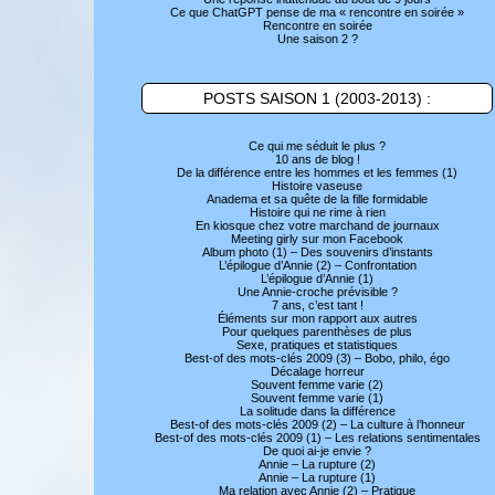
Ce que ChatGPT pense de ma « rencontre en soirée »
Rencontre en soirée
Une saison 2 ?
POSTS SAISON 1 (2003-2013) :
Ce qui me séduit le plus ?
10 ans de blog !
De la différence entre les hommes et les femmes (1)
Histoire vaseuse
Anadema et sa quête de la fille formidable
Histoire qui ne rime à rien
En kiosque chez votre marchand de journaux
Meeting girly sur mon Facebook
Album photo (1) – Des souvenirs d’instants
L’épilogue d’Annie (2) – Confrontation
L’épilogue d’Annie (1)
Une Annie-croche prévisible ?
7 ans, c’est tant !
Éléments sur mon rapport aux autres
Pour quelques parenthèses de plus
Sexe, pratiques et statistiques
Best-of des mots-clés 2009 (3) – Bobo, philo, égo
Décalage horreur
Souvent femme varie (2)
Souvent femme varie (1)
La solitude dans la différence
Best-of des mots-clés 2009 (2) – La culture à l’honneur
Best-of des mots-clés 2009 (1) – Les relations sentimentales
De quoi ai-je envie ?
Annie – La rupture (2)
Annie – La rupture (1)
Ma relation avec Annie (2) – Pratique