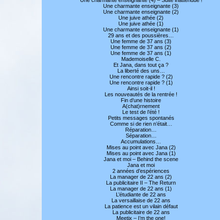
Une charmante enseignante (3)
Une charmante enseignante (2)
Une juive athée (2)
Une juive athée (1)
Une charmante enseignante (1)
29 ans et des poussières…
Une femme de 37 ans (3)
Une femme de 37 ans (2)
Une femme de 37 ans (1)
Mademoiselle C.
Et Jana, dans tout ça ?
La liberté des uns…
Une rencontre rapide ? (2)
Une rencontre rapide ? (1)
Ainsi soit-il !
Les nouveautés de la rentrée !
Fin d’une histoire
A(chat)rnement
Le test de l’été !
Petits messages spontanés
Comme si de rien n’était…
Réparation…
Séparation…
Accumulations…
Mises au point avec Jana (2)
Mises au point avec Jana (1)
Jana et moi – Behind the scene
Jana et moi
2 années d’espériences
La manager de 22 ans (2)
La publicitaire II – The Return
La manager de 22 ans (1)
L’étudiante de 22 ans
La versaillaise de 22 ans
La patience est un vilain défaut
La publicitaire de 22 ans
Meetix – I’m the one!