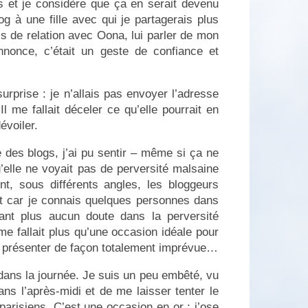
s et je considère que ça en serait devenu
g à une fille avec qui je partagerais plus
 de relation avec Oona, lui parler de mon
nnonce, c’était un geste de confiance et
urprise : je n’allais pas envoyer l’adresse
 me fallait déceler ce qu’elle pourrait en
évoiler.
 des blogs, j’ai pu sentir – même si ça ne
’elle ne voyait pas de perversité malsaine
nt, sous différents angles, les bloggeurs
nt car je connais quelques personnes dans
nt plus aucun doute dans la perversité
e fallait plus qu’une occasion idéale pour
se présenter de façon totalement imprévue…
dans la journée. Je suis un peu embêté, vu
ans l’après-midi et de me laisser tenter le
arisiens. C’est une occasion en or : j’ose