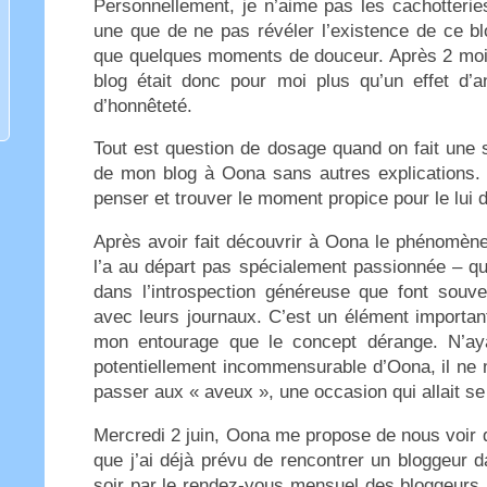
Personnellement, je n’aime pas les cachotterie
une que de ne pas révéler l’existence de ce blo
que quelques moments de douceur. Après 2 mois
blog était donc pour moi plus qu’un effet d’a
d’honnêteté.
Tout est question de dosage quand on fait une s
de mon blog à Oona sans autres explications. Il
penser et trouver le moment propice pour le lui d
Après avoir fait découvrir à Oona le phénomène
l’a au départ pas spécialement passionnée – qu
dans l’introspection généreuse que font souve
avec leurs journaux. C’est un élément importa
mon entourage que le concept dérange. N’aya
potentiellement incommensurable d’Oona, il ne m
passer aux « aveux », une occasion qui allait 
Mercredi 2 juin, Oona me propose de nous voir 
que j’ai déjà prévu de rencontrer un bloggeur d
soir par le rendez-vous mensuel des bloggeurs p