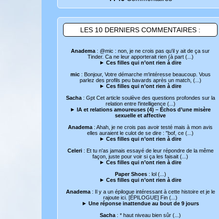
LES 10 DERNIERS COMMENTAIRES :
Anadema
: @mic : non, je ne crois pas qu'il y ait de ça sur
Tinder. Ca ne leur apporterait rien (à part (...)
►
Ces filles qui n’ont rien à dire
mic
: Bonjour, Votre démarche m'intéresse beaucoup. Vous
parlez des profils peu bavards après un match, (...)
►
Ces filles qui n’ont rien à dire
Sacha
: Gpt Cet article soulève des questions profondes sur la
relation entre l'intelligence (...)
►
IA et relations amoureuses (4) – Échos d’une misère
sexuelle et affective
Anadema
: Ahah, je ne crois pas avoir testé mais à mon avis
elles auraient le culot de se dire : "bof, ce (...)
►
Ces filles qui n’ont rien à dire
Celeri
: Et tu n'as jamais essayé de leur répondre de la même
façon, juste pour voir si ça les faisait (...)
►
Ces filles qui n’ont rien à dire
Paper Shoes
: lol (...)
►
Ces filles qui n’ont rien à dire
Anadema
: Il y a un épilogue intéressant à cette histoire et je le
rajoute ici. [ÉPILOGUE] Fin (...)
►
Une réponse inattendue au bout de 9 jours
Sacha
: * haut niveau bien sûr (...)