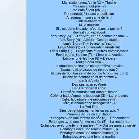
Ma relation avec Annie (1) – Théorie
Ma cam à tout prix (2)
Ma cam à tout prix (1)
Rencontres, frissons et addiction
Anadema.fr, une santé de fer !
L’intello-bandante
M. la maudite
Si c’est dans le panier, c’est dans la poche ?
Revival sur Facebook
Léa’s Story (5) – Et en vrai, est-ce comme en faux !?!
Léa’s Story (4) – Alléluia ! Contact établi…
Léa’s Story (3) – Se jeter à l’eau…
Léa’s Story (2) – Conversation unilatérale
Léa’s Story (1) – Projections et autres complications
Encore_une_lectrice (7) – L’heure du verdict
Encore_une_lectrice (6) – Délibéré
Tout ça pour ken !
Le quotidien ordinaire d’une première semaine
Bisous, câlins-bisous ou rien du tout ?
Histoire de bombasse et de bombe A (pour les cons)
Histoire de bombasse et de bombe A
Interdit d’Annie ?
Des sushis avec Annie
Dans le panier d’Annie
Première incursion sur AdopteUnMec
Célie, la badooïenne netlogueuse (3) – La rencontre
Célie, la badooïenne netlogueuse (2)
Célie, la badooïenne netlogueuse (1)
La Prof-Doc
Sites de rencontres : enfer ou paradis ?
Première incursion sur Badoo
Echanges avec une femme mariée (6) – Dénouement
Echanges avec une femme mariée (5) – La rencontre
Echanges avec une femme mariée (4) – Quinze mails sinon rien
Echanges avec une femme mariée (3)
Echanges avec une femme mariée (2)
Echanges avec une femme mariée