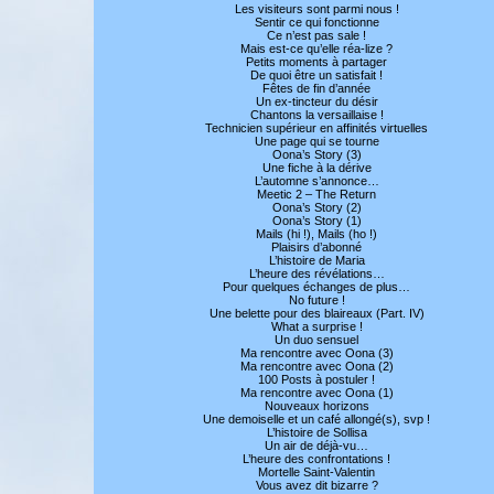
Les visiteurs sont parmi nous !
Sentir ce qui fonctionne
Ce n’est pas sale !
Mais est-ce qu’elle réa-lize ?
Petits moments à partager
De quoi être un satisfait !
Fêtes de fin d’année
Un ex-tincteur du désir
Chantons la versaillaise !
Technicien supérieur en affinités virtuelles
Une page qui se tourne
Oona’s Story (3)
Une fiche à la dérive
L’automne s’annonce…
Meetic 2 – The Return
Oona’s Story (2)
Oona’s Story (1)
Mails (hi !), Mails (ho !)
Plaisirs d’abonné
L’histoire de Maria
L’heure des révélations…
Pour quelques échanges de plus…
No future !
Une belette pour des blaireaux (Part. IV)
What a surprise !
Un duo sensuel
Ma rencontre avec Oona (3)
Ma rencontre avec Oona (2)
100 Posts à postuler !
Ma rencontre avec Oona (1)
Nouveaux horizons
Une demoiselle et un café allongé(s), svp !
L’histoire de Sollisa
Un air de déjà-vu…
L’heure des confrontations !
Mortelle Saint-Valentin
Vous avez dit bizarre ?