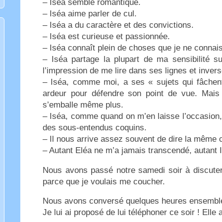
– Iséa semble romantique.
– Iséa aime parler de cul.
– Iséa a du caractère et des convictions.
– Iséa est curieuse et passionnée.
– Iséa connaît plein de choses que je ne connai
– Iséa partage la plupart de ma sensibilité su
l’impression de me lire dans ses lignes et inver
– Iséa, comme moi, a ses « sujets qui fâchent
ardeur pour défendre son point de vue. Mai
s’emballe même plus.
– Iséa, comme quand on m’en laisse l’occasion,
des sous-entendus coquins.
– Il nous arrive assez souvent de dire la mêm
– Autant Eléa ne m’a jamais transcendé, autant I
Nous avons passé notre samedi soir à discute
parce que je voulais me coucher.
Nous avons conversé quelques heures ensemble
Je lui ai proposé de lui téléphoner ce soir ! Elle