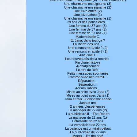
Une charmante enseignante (3)
Une charmante enseignante (2)
Une juive athée (2)
Une juive athée (1)
Une charmante enseignante (1)
29 ans et des poussières…
Une femme de 37 ans (3)
Une femme de 37 ans (2)
Une femme de 37 ans (1)
Mademoiselle C.
Et Jana, dans tout ça ?
La liberté des uns…
Une rencontre rapide ? (2)
Une rencontre rapide ? (1)
Ainsi soit-il !
Les nouveautés de la rentrée !
Fin d’une histoire
A(chat)rnement
Le test de l’été !
Petits messages spontanés
Comme si de rien n’était…
Réparation…
Séparation…
Accumulations…
Mises au point avec Jana (2)
Mises au point avec Jana (1)
Jana et moi – Behind the scene
Jana et moi
2 années d’espériences
La manager de 22 ans (2)
La publicitaire II – The Return
La manager de 22 ans (1)
L’étudiante de 22 ans
La versaillaise de 22 ans
La patience est un vilain défaut
La publicitaire de 22 ans
Meetix – I’m the one!