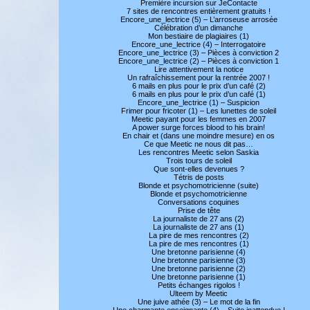
Première incursion sur JeContacte
7 sites de rencontres entièrement gratuits !
Encore_une_lectrice (5) – L’arroseuse arrosée
Célébration d’un dimanche
Mon bestiaire de plagiaires (1)
Encore_une_lectrice (4) – Interrogatoire
Encore_une_lectrice (3) – Pièces à conviction 2
Encore_une_lectrice (2) – Pièces à conviction 1
Lire attentivement la notice
Un rafraîchissement pour la rentrée 2007 !
6 mails en plus pour le prix d’un café (2)
6 mails en plus pour le prix d’un café (1)
Encore_une_lectrice (1) – Suspicion
Frimer pour fricoter (1) – Les lunettes de soleil
Meetic payant pour les femmes en 2007
A power surge forces blood to his brain!
En chair et (dans une moindre mesure) en os
Ce que Meetic ne nous dit pas…
Les rencontres Meetic selon Saskia
Trois tours de soleil
Que sont-elles devenues ?
Tétris de posts
Blonde et psychomotricienne (suite)
Blonde et psychomotricienne
Conversations coquines
Prise de tête
La journaliste de 27 ans (2)
La journaliste de 27 ans (1)
La pire de mes rencontres (2)
La pire de mes rencontres (1)
Une bretonne parisienne (4)
Une bretonne parisienne (3)
Une bretonne parisienne (2)
Une bretonne parisienne (1)
Petits échanges rigolos !
Ulteem by Meetic
Une juive athée (3) – Le mot de la fin
Une charmante enseignante (4) – Suite inattendue !