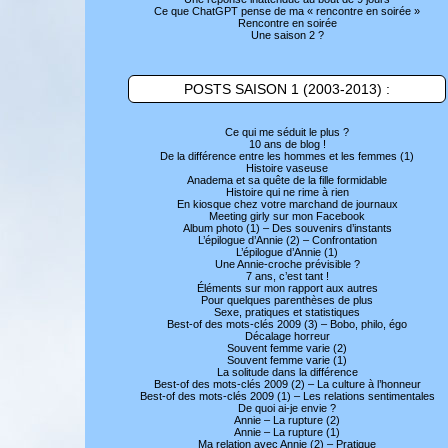
Ce que ChatGPT pense de ma « rencontre en soirée »
Rencontre en soirée
Une saison 2 ?
POSTS SAISON 1 (2003-2013) :
Ce qui me séduit le plus ?
10 ans de blog !
De la différence entre les hommes et les femmes (1)
Histoire vaseuse
Anadema et sa quête de la fille formidable
Histoire qui ne rime à rien
En kiosque chez votre marchand de journaux
Meeting girly sur mon Facebook
Album photo (1) – Des souvenirs d’instants
L’épilogue d’Annie (2) – Confrontation
L’épilogue d’Annie (1)
Une Annie-croche prévisible ?
7 ans, c’est tant !
Éléments sur mon rapport aux autres
Pour quelques parenthèses de plus
Sexe, pratiques et statistiques
Best-of des mots-clés 2009 (3) – Bobo, philo, égo
Décalage horreur
Souvent femme varie (2)
Souvent femme varie (1)
La solitude dans la différence
Best-of des mots-clés 2009 (2) – La culture à l’honneur
Best-of des mots-clés 2009 (1) – Les relations sentimentales
De quoi ai-je envie ?
Annie – La rupture (2)
Annie – La rupture (1)
Ma relation avec Annie (2) – Pratique