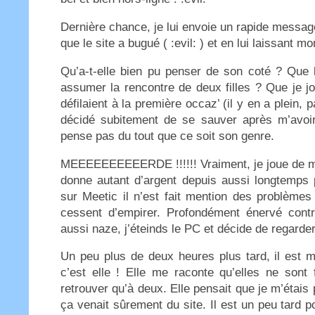
Dernière chance, je lui envoie un rapide message
que le site a bugué ( :evil: ) et en lui laissant 
Qu’a-t-elle bien pu penser de son coté ? Que l
assumer la rencontre de deux filles ? Que je j
défilaient à la première occaz’ (il y en a plein, pa
décidé subitement de se sauver après m’avoir
pense pas du tout que ce soit son genre.
MEEEEEEEEEERDE !!!!!! Vraiment, je joue de ma
donne autant d’argent depuis aussi longtemps p
sur Meetic il n’est fait mention des problèmes 
cessent d’empirer. Profondément énervé cont
aussi naze, j’éteinds le PC et décide de regard
Un peu plus de deux heures plus tard, il est 
c’est elle ! Elle me raconte qu’elles ne sont
retrouver qu’à deux. Elle pensait que je m’étais
ça venait sûrement du site. Il est un peu tard p