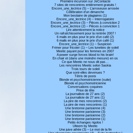
Première incursion sur JeContacte
7 sites de rencontres entièrement gratuits !
Encore_une_lectrice (5) – L’arroseuse arrosée
Célébration d’un dimanche
Mon bestiaire de plagiaires (1)
Encore_une_lectrice (4) – Interrogatoire
Encore_une_lectrice (3) – Pièces à conviction 2
Encore_une_lectrice (2) – Pièces à conviction 1
Lire attentivement la notice
Un rafraîchissement pour la rentrée 2007 !
6 mails en plus pour le prix d’un café (2)
6 mails en plus pour le prix d’un café (1)
Encore_une_lectrice (1) – Suspicion
Frimer pour fricoter (1) – Les lunettes de soleil
Meetic payant pour les femmes en 2007
A power surge forces blood to his brain!
En chair et (dans une moindre mesure) en os
Ce que Meetic ne nous dit pas…
Les rencontres Meetic selon Saskia
Trois tours de soleil
Que sont-elles devenues ?
Tétris de posts
Blonde et psychomotricienne (suite)
Blonde et psychomotricienne
Conversations coquines
Prise de tête
La journaliste de 27 ans (2)
La journaliste de 27 ans (1)
La pire de mes rencontres (2)
La pire de mes rencontres (1)
Une bretonne parisienne (4)
Une bretonne parisienne (3)
Une bretonne parisienne (2)
Une bretonne parisienne (1)
Petits échanges rigolos !
Ulteem by Meetic
Une juive athée (3) – Le mot de la fin
Une charmante enseignante (4) – Suite inattendue !