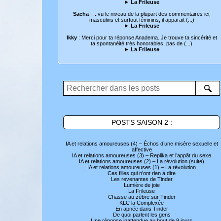
►
La Frileuse
Sacha
: ...vu le niveau de la plupart des commentaires ici,
masculins et surtout féminins, il apparait (...)
►
La Frileuse
Ikky
: Merci pour ta réponse Anadema. Je trouve ta sincérité et
ta spontanéité très honorables, pas de (...)
►
La Frileuse
POSTS SAISON 2 :
IA et relations amoureuses (4) – Échos d’une misère sexuelle et
affective
IA et relations amoureuses (3) – Replika et l’appât du sexe
IA et relations amoureuses (2) – La révolution (suite)
IA et relations amoureuses (1) – La révolution
Ces filles qui n’ont rien à dire
Les revenantes de Tinder
Lumière de joie
La Frileuse
Chasse au zèbre sur Tinder
KLC la Complexée
En apnée dans Tinder
De quoi parlent les gens
Une réponse inattendue au bout de 9 jours