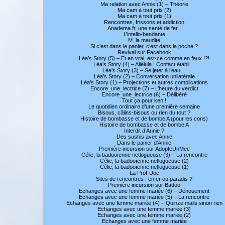
Ma relation avec Annie (1) – Théorie
Ma cam à tout prix (2)
Ma cam à tout prix (1)
Rencontres, frissons et addiction
Anadema.fr, une santé de fer !
L’intello-bandante
M. la maudite
Si c’est dans le panier, c’est dans la poche ?
Revival sur Facebook
Léa’s Story (5) – Et en vrai, est-ce comme en faux !?!
Léa’s Story (4) – Alléluia ! Contact établi…
Léa’s Story (3) – Se jeter à l’eau…
Léa’s Story (2) – Conversation unilatérale
Léa’s Story (1) – Projections et autres complications
Encore_une_lectrice (7) – L’heure du verdict
Encore_une_lectrice (6) – Délibéré
Tout ça pour ken !
Le quotidien ordinaire d’une première semaine
Bisous, câlins-bisous ou rien du tout ?
Histoire de bombasse et de bombe A (pour les cons)
Histoire de bombasse et de bombe A
Interdit d’Annie ?
Des sushis avec Annie
Dans le panier d’Annie
Première incursion sur AdopteUnMec
Célie, la badooïenne netlogueuse (3) – La rencontre
Célie, la badooïenne netlogueuse (2)
Célie, la badooïenne netlogueuse (1)
La Prof-Doc
Sites de rencontres : enfer ou paradis ?
Première incursion sur Badoo
Echanges avec une femme mariée (6) – Dénouement
Echanges avec une femme mariée (5) – La rencontre
Echanges avec une femme mariée (4) – Quinze mails sinon rien
Echanges avec une femme mariée (3)
Echanges avec une femme mariée (2)
Echanges avec une femme mariée