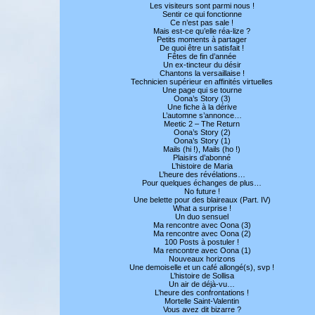
Les visiteurs sont parmi nous !
Sentir ce qui fonctionne
Ce n’est pas sale !
Mais est-ce qu’elle réa-lize ?
Petits moments à partager
De quoi être un satisfait !
Fêtes de fin d’année
Un ex-tincteur du désir
Chantons la versaillaise !
Technicien supérieur en affinités virtuelles
Une page qui se tourne
Oona’s Story (3)
Une fiche à la dérive
L’automne s’annonce…
Meetic 2 – The Return
Oona’s Story (2)
Oona’s Story (1)
Mails (hi !), Mails (ho !)
Plaisirs d’abonné
L’histoire de Maria
L’heure des révélations…
Pour quelques échanges de plus…
No future !
Une belette pour des blaireaux (Part. IV)
What a surprise !
Un duo sensuel
Ma rencontre avec Oona (3)
Ma rencontre avec Oona (2)
100 Posts à postuler !
Ma rencontre avec Oona (1)
Nouveaux horizons
Une demoiselle et un café allongé(s), svp !
L’histoire de Sollisa
Un air de déjà-vu…
L’heure des confrontations !
Mortelle Saint-Valentin
Vous avez dit bizarre ?