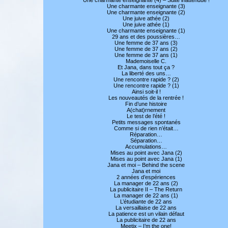
Une charmante enseignante (3)
Une charmante enseignante (2)
Une juive athée (2)
Une juive athée (1)
Une charmante enseignante (1)
29 ans et des poussières…
Une femme de 37 ans (3)
Une femme de 37 ans (2)
Une femme de 37 ans (1)
Mademoiselle C.
Et Jana, dans tout ça ?
La liberté des uns…
Une rencontre rapide ? (2)
Une rencontre rapide ? (1)
Ainsi soit-il !
Les nouveautés de la rentrée !
Fin d’une histoire
A(chat)rnement
Le test de l’été !
Petits messages spontanés
Comme si de rien n’était…
Réparation…
Séparation…
Accumulations…
Mises au point avec Jana (2)
Mises au point avec Jana (1)
Jana et moi – Behind the scene
Jana et moi
2 années d’espériences
La manager de 22 ans (2)
La publicitaire II – The Return
La manager de 22 ans (1)
L’étudiante de 22 ans
La versaillaise de 22 ans
La patience est un vilain défaut
La publicitaire de 22 ans
Meetix – I’m the one!