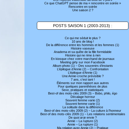
Ce que ChatGPT pense de ma « rencontre en soirée »
Rencontre en soirée
Une saison 2 ?
POSTS SAISON 1 (2003-2013) :
Ce qui me séduit le plus ?
10 ans de blog !
De la différence entre les hommes et les femmes (1)
Histoire vaseuse
Anadema et sa quête de la fille formidable
Histoire qui ne rime à rien
En kiosque chez votre marchand de journaux
Meeting girly sur mon Facebook
Album photo (1) – Des souvenirs d’instants
L’épilogue d’Annie (2) – Confrontation
L’épilogue d’Annie (1)
Une Annie-croche prévisible ?
7 ans, c’est tant !
Éléments sur mon rapport aux autres
Pour quelques parenthèses de plus
Sexe, pratiques et statistiques
Best-of des mots-clés 2009 (3) – Bobo, philo, égo
Décalage horreur
Souvent femme varie (2)
Souvent femme varie (1)
La solitude dans la différence
Best-of des mots-clés 2009 (2) – La culture à l’honneur
Best-of des mots-clés 2009 (1) – Les relations sentimentales
De quoi ai-je envie ?
Annie – La rupture (2)
Annie – La rupture (1)
Ma relation avec Annie (2) – Pratique