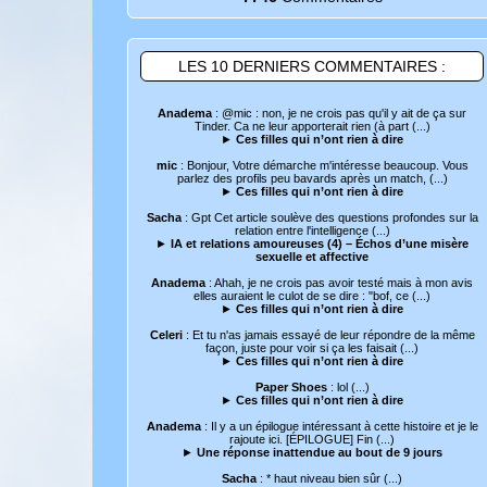
LES 10 DERNIERS COMMENTAIRES :
Anadema
: @mic : non, je ne crois pas qu'il y ait de ça sur
Tinder. Ca ne leur apporterait rien (à part (...)
►
Ces filles qui n’ont rien à dire
mic
: Bonjour, Votre démarche m'intéresse beaucoup. Vous
parlez des profils peu bavards après un match, (...)
►
Ces filles qui n’ont rien à dire
Sacha
: Gpt Cet article soulève des questions profondes sur la
relation entre l'intelligence (...)
►
IA et relations amoureuses (4) – Échos d’une misère
sexuelle et affective
Anadema
: Ahah, je ne crois pas avoir testé mais à mon avis
elles auraient le culot de se dire : "bof, ce (...)
►
Ces filles qui n’ont rien à dire
Celeri
: Et tu n'as jamais essayé de leur répondre de la même
façon, juste pour voir si ça les faisait (...)
►
Ces filles qui n’ont rien à dire
Paper Shoes
: lol (...)
►
Ces filles qui n’ont rien à dire
Anadema
: Il y a un épilogue intéressant à cette histoire et je le
rajoute ici. [ÉPILOGUE] Fin (...)
►
Une réponse inattendue au bout de 9 jours
Sacha
: * haut niveau bien sûr (...)