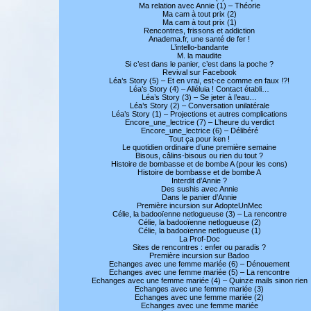
Ma relation avec Annie (1) – Théorie
Ma cam à tout prix (2)
Ma cam à tout prix (1)
Rencontres, frissons et addiction
Anadema.fr, une santé de fer !
L’intello-bandante
M. la maudite
Si c’est dans le panier, c’est dans la poche ?
Revival sur Facebook
Léa’s Story (5) – Et en vrai, est-ce comme en faux !?!
Léa’s Story (4) – Alléluia ! Contact établi…
Léa’s Story (3) – Se jeter à l’eau…
Léa’s Story (2) – Conversation unilatérale
Léa’s Story (1) – Projections et autres complications
Encore_une_lectrice (7) – L’heure du verdict
Encore_une_lectrice (6) – Délibéré
Tout ça pour ken !
Le quotidien ordinaire d’une première semaine
Bisous, câlins-bisous ou rien du tout ?
Histoire de bombasse et de bombe A (pour les cons)
Histoire de bombasse et de bombe A
Interdit d’Annie ?
Des sushis avec Annie
Dans le panier d’Annie
Première incursion sur AdopteUnMec
Célie, la badooïenne netlogueuse (3) – La rencontre
Célie, la badooïenne netlogueuse (2)
Célie, la badooïenne netlogueuse (1)
La Prof-Doc
Sites de rencontres : enfer ou paradis ?
Première incursion sur Badoo
Echanges avec une femme mariée (6) – Dénouement
Echanges avec une femme mariée (5) – La rencontre
Echanges avec une femme mariée (4) – Quinze mails sinon rien
Echanges avec une femme mariée (3)
Echanges avec une femme mariée (2)
Echanges avec une femme mariée