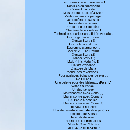
Les visiteurs sont parmi nous !
Sentir ce qui fonctionne
Ce n’est pas sale !
Mais est-ce qu’elle réa-lize ?
Petits moments à partager
De quoi être un satisfait !
Fêtes de fin d’année
Un ex-tincteur du désir
Chantons la versaillaise !
Technicien supérieur en affinités virtuelles
Une page qui se tourne
Oona’s Story (3)
Une fiche à la dérive
L’automne s’annonce…
Meetic 2 – The Return
Oona’s Story (2)
Oona’s Story (1)
Mails (hi !), Mails (ho !)
Plaisirs d’abonné
L’histoire de Maria
L’heure des révélations…
Pour quelques échanges de plus…
No future !
Une belette pour des blaireaux (Part. IV)
What a surprise !
Un duo sensuel
Ma rencontre avec Oona (3)
Ma rencontre avec Oona (2)
100 Posts à postuler !
Ma rencontre avec Oona (1)
Nouveaux horizons
Une demoiselle et un café allongé(s), svp !
L’histoire de Sollisa
Un air de déjà-vu…
L’heure des confrontations !
Mortelle Saint-Valentin
Vous avez dit bizarre ?