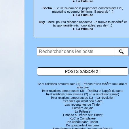
►
La Frileuse
Sacha
: ...vu le niveau de la plupart des commentaires ici,
masculins et surtout féminins, il apparait (...)
►
La Frileuse
Ikky
: Merci pour ta réponse Anadema. Je trouve ta sincérité et
ta spontanéité très honorables, pas de (...)
►
La Frileuse
POSTS SAISON 2 :
IA et relations amoureuses (4) – Échos d’une misère sexuelle et
affective
IA et relations amoureuses (3) – Replika et l’appât du sexe
IA et relations amoureuses (2) – La révolution (suite)
IA et relations amoureuses (1) – La révolution
Ces filles qui n’ont rien à dire
Les revenantes de Tinder
Lumière de joie
La Frileuse
Chasse au zèbre sur Tinder
KLC la Complexée
En apnée dans Tinder
De quoi parlent les gens
Une réponse inattendue au bout de 9 jours