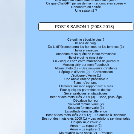
Ce que ChatGPT pense de ma « rencontre en soirée »
Rencontre en soirée
Une saison 2 ?
POSTS SAISON 1 (2003-2013) :
Ce qui me séduit le plus ?
10 ans de blog !
De la différence entre les hommes et les femmes (1)
Histoire vaseuse
Anadema et sa quête de la fille formidable
Histoire qui ne rime à rien
En kiosque chez votre marchand de journaux
Meeting girly sur mon Facebook
Album photo (1) – Des souvenirs d’instants
L’épilogue d’Annie (2) – Confrontation
L’épilogue d’Annie (1)
Une Annie-croche prévisible ?
7 ans, c’est tant !
Éléments sur mon rapport aux autres
Pour quelques parenthèses de plus
Sexe, pratiques et statistiques
Best-of des mots-clés 2009 (3) – Bobo, philo, égo
Décalage horreur
Souvent femme varie (2)
Souvent femme varie (1)
La solitude dans la différence
Best-of des mots-clés 2009 (2) – La culture à l’honneur
Best-of des mots-clés 2009 (1) – Les relations sentimentales
De quoi ai-je envie ?
Annie – La rupture (2)
Annie – La rupture (1)
Ma relation avec Annie (2) – Pratique