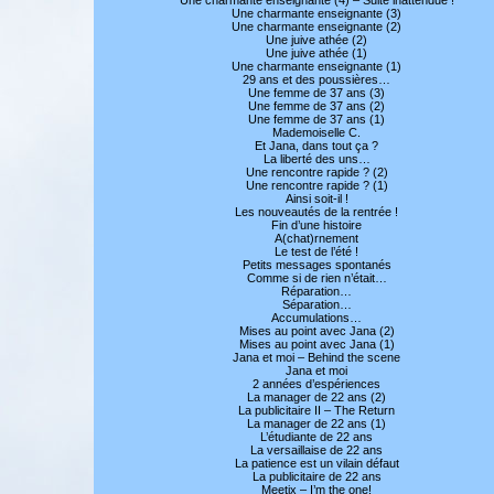
Une charmante enseignante (3)
Une charmante enseignante (2)
Une juive athée (2)
Une juive athée (1)
Une charmante enseignante (1)
29 ans et des poussières…
Une femme de 37 ans (3)
Une femme de 37 ans (2)
Une femme de 37 ans (1)
Mademoiselle C.
Et Jana, dans tout ça ?
La liberté des uns…
Une rencontre rapide ? (2)
Une rencontre rapide ? (1)
Ainsi soit-il !
Les nouveautés de la rentrée !
Fin d’une histoire
A(chat)rnement
Le test de l’été !
Petits messages spontanés
Comme si de rien n’était…
Réparation…
Séparation…
Accumulations…
Mises au point avec Jana (2)
Mises au point avec Jana (1)
Jana et moi – Behind the scene
Jana et moi
2 années d’espériences
La manager de 22 ans (2)
La publicitaire II – The Return
La manager de 22 ans (1)
L’étudiante de 22 ans
La versaillaise de 22 ans
La patience est un vilain défaut
La publicitaire de 22 ans
Meetix – I’m the one!