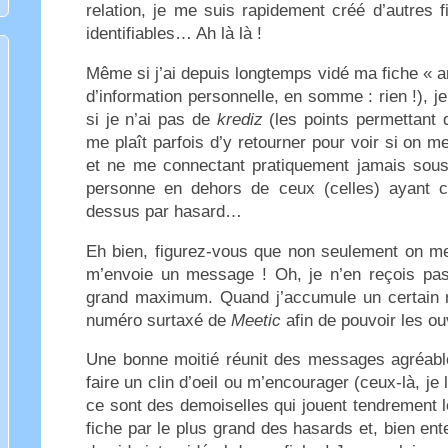
relation, je me suis rapidement créé d’autres
identifiables… Ah là là !
Même si j’ai depuis longtemps vidé ma fiche « 
d’information personnelle, en somme : rien !), 
si je n’ai pas de
krediz
(les points permettant d’
me plaît parfois d’y retourner pour voir si on 
et ne me connectant pratiquement jamais sous 
personne en dehors de ceux (celles) ayant 
dessus par hasard…
Eh bien, figurez-vous que non seulement on me
m’envoie un message ! Oh, je n’en reçois pa
grand maximum. Quand j’accumule un certain n
numéro surtaxé de
Meetic
afin de pouvoir les o
Une bonne moitié réunit des messages agréable
faire un clin d’oeil ou m’encourager (ceux-là, je
ce sont des demoiselles qui jouent tendrement l
fiche par le plus grand des hasards et, bien en