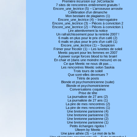
Première incursion sur JeContacte
7 sites de rencontres entièrement gratuits !
Encore_une_lectrice (5) – L’arroseuse arrosée
Célébration d’un dimanche
Mon bestiaire de plagiaires (1)
Encore_une_lectrice (4) – Interrogatoire
Encore_une_lectrice (3) – Pièces à conviction 2
Encore_une_lectrice (2) – Pièces à conviction 1
Lire attentivement la notice
Un rafraîchissement pour la rentrée 2007 !
6 mails en plus pour le prix d’un café (2)
6 mails en plus pour le prix d’un café (1)
Encore_une_lectrice (1) – Suspicion
Frimer pour fricoter (1) – Les lunettes de soleil
Meetic payant pour les femmes en 2007
A power surge forces blood to his brain!
En chair et (dans une moindre mesure) en os
Ce que Meetic ne nous dit pas…
Les rencontres Meetic selon Saskia
Trois tours de soleil
Que sont-elles devenues ?
Tétris de posts
Blonde et psychomotricienne (suite)
Blonde et psychomotricienne
Conversations coquines
Prise de tête
La journaliste de 27 ans (2)
La journaliste de 27 ans (1)
La pire de mes rencontres (2)
La pire de mes rencontres (1)
Une bretonne parisienne (4)
Une bretonne parisienne (3)
Une bretonne parisienne (2)
Une bretonne parisienne (1)
Petits échanges rigolos !
Ulteem by Meetic
Une juive athée (3) – Le mot de la fin
Une charmante enseignante (4) – Suite inattendue !