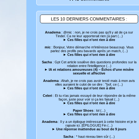
LES 10 DERNIERS COMMENTAIRES :
Anadema
: @mic : non, je ne crois pas qu'il y ait de ça sur
Tinder. Ca ne leur apporterait rien (à part (...)
►
Ces filles qui n’ont rien à dire
mic
: Bonjour, Votre démarche m'intéresse beaucoup. Vous
parlez des profils peu bavards après un match, (...)
►
Ces filles qui n’ont rien à dire
Sacha
: Gpt Cet article soulève des questions profondes sur la
relation entre l'intelligence (...)
►
IA et relations amoureuses (4) – Échos d’une misère
sexuelle et affective
Anadema
: Ahah, je ne crois pas avoir testé mais à mon avis
elles auraient le culot de se dire : "bof, ce (...)
►
Ces filles qui n’ont rien à dire
Celeri
: Et tu n'as jamais essayé de leur répondre de la même
façon, juste pour voir si ça les faisait (...)
►
Ces filles qui n’ont rien à dire
Paper Shoes
: lol (...)
►
Ces filles qui n’ont rien à dire
Anadema
: Il y a un épilogue intéressant à cette histoire et je le
rajoute ici. [ÉPILOGUE] Fin (...)
►
Une réponse inattendue au bout de 9 jours
Sacha
: * haut niveau bien sûr (...)