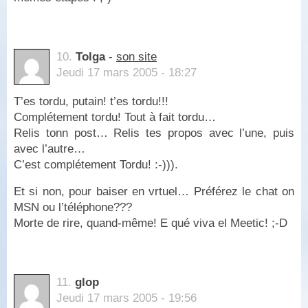
10.
Tolga
-
son site
Jeudi 17 mars 2005 - 18:27
T’es tordu, putain! t’es tordu!!!
Complétement tordu! Tout à fait tordu…
Relis tonn post… Relis tes propos avec l’une, puis
avec l’autre…
C’est complétement Tordu! :-))).
Et si non, pour baiser en vrtuel… Préférez le chat on
MSN ou l’téléphone???
Morte de rire, quand-même! E qué viva el Meetic! ;-D
11.
glop
Jeudi 17 mars 2005 - 19:56