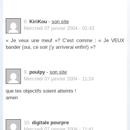
8.
KiriKou
-
son site
Mercredi 07 janvier 2004 - 01:43
« Je veux une meuf »? C’est comme : « Je VEUX
bander (oui, ce soir j’y arriverai enfin!) »?
9.
poulpy
-
son site
Mercredi 07 janvier 2004 - 11:24
que tes objectifs soient atteints !
amen
10.
digitale pourpre
Mercredi 07 janvier 2004 - 11:41