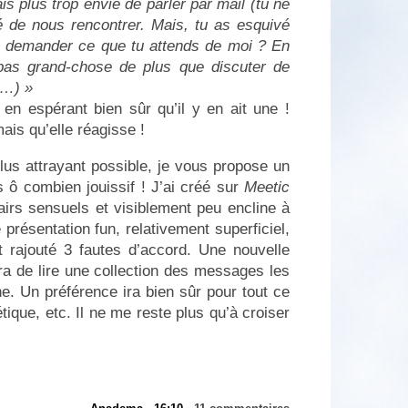
s plus trop envie de parler par mail (tu ne
é de nous rencontrer. Mais, tu as esquivé
te demander ce que tu attends de moi ? En
 pas grand-chose de plus que discuter de
(…) »
 en espérant bien sûr qu’il y en ait une !
ais qu’elle réagisse !
lus attrayant possible, je vous propose un
 ô combien jouissif ! J’ai créé sur
Meetic
airs sensuels et visiblement peu encline à
 présentation fun, relativement superficiel,
t rajouté 3 fautes d’accord. Une nouvelle
ra de lire une collection des messages les
ne. Un préférence ira bien sûr pour tout ce
ique, etc. Il ne me reste plus qu’à croiser