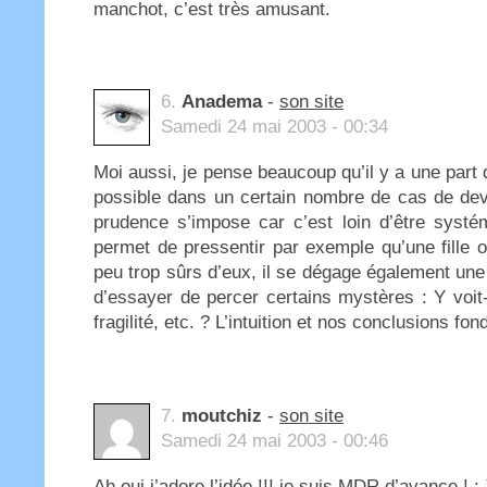
manchot, c’est très amusant.
6.
Anadema
-
son site
Samedi 24 mai 2003 - 00:34
Moi aussi, je pense beaucoup qu’il y a une part 
possible dans un certain nombre de cas de dev
prudence s’impose car c’est loin d’être systé
permet de pressentir par exemple qu’une fille 
peu trop sûrs d’eux, il se dégage également une 
d’essayer de percer certains mystères : Y voit-
fragilité, etc. ? L’intuition et nos conclusions f
7.
moutchiz
-
son site
Samedi 24 mai 2003 - 00:46
Ah oui j’adore l’idée !!! je suis MDR d’avance ! :-