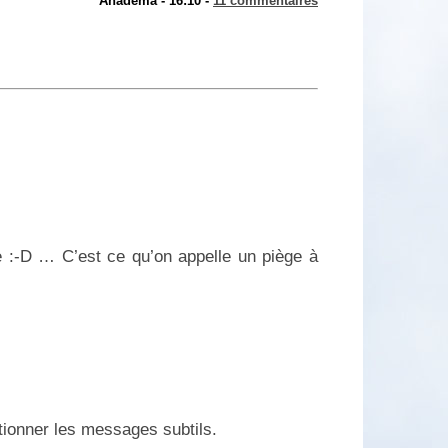
Anadema - 16:10 -
11 commentaires
 :-D … C’est ce qu’on appelle un piège à
tionner les messages subtils.