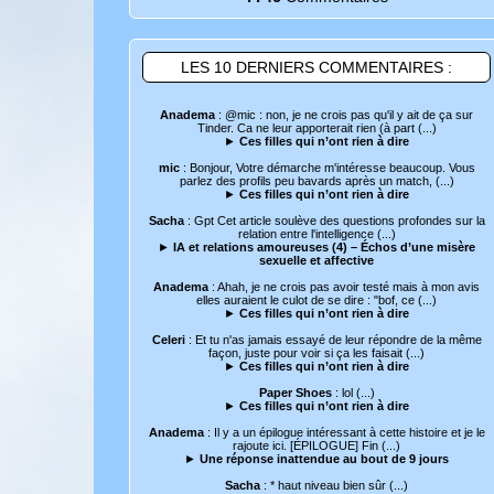
LES 10 DERNIERS COMMENTAIRES :
Anadema
: @mic : non, je ne crois pas qu'il y ait de ça sur
Tinder. Ca ne leur apporterait rien (à part (...)
►
Ces filles qui n’ont rien à dire
mic
: Bonjour, Votre démarche m'intéresse beaucoup. Vous
parlez des profils peu bavards après un match, (...)
►
Ces filles qui n’ont rien à dire
Sacha
: Gpt Cet article soulève des questions profondes sur la
relation entre l'intelligence (...)
►
IA et relations amoureuses (4) – Échos d’une misère
sexuelle et affective
Anadema
: Ahah, je ne crois pas avoir testé mais à mon avis
elles auraient le culot de se dire : "bof, ce (...)
►
Ces filles qui n’ont rien à dire
Celeri
: Et tu n'as jamais essayé de leur répondre de la même
façon, juste pour voir si ça les faisait (...)
►
Ces filles qui n’ont rien à dire
Paper Shoes
: lol (...)
►
Ces filles qui n’ont rien à dire
Anadema
: Il y a un épilogue intéressant à cette histoire et je le
rajoute ici. [ÉPILOGUE] Fin (...)
►
Une réponse inattendue au bout de 9 jours
Sacha
: * haut niveau bien sûr (...)