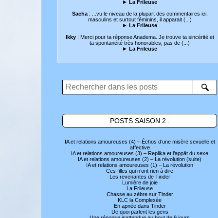
►
La Frileuse
Sacha
: ...vu le niveau de la plupart des commentaires ici,
masculins et surtout féminins, il apparait (...)
►
La Frileuse
Ikky
: Merci pour ta réponse Anadema. Je trouve ta sincérité et
ta spontanéité très honorables, pas de (...)
►
La Frileuse
POSTS SAISON 2 :
IA et relations amoureuses (4) – Échos d’une misère sexuelle et
affective
IA et relations amoureuses (3) – Replika et l’appât du sexe
IA et relations amoureuses (2) – La révolution (suite)
IA et relations amoureuses (1) – La révolution
Ces filles qui n’ont rien à dire
Les revenantes de Tinder
Lumière de joie
La Frileuse
Chasse au zèbre sur Tinder
KLC la Complexée
En apnée dans Tinder
De quoi parlent les gens
Une réponse inattendue au bout de 9 jours