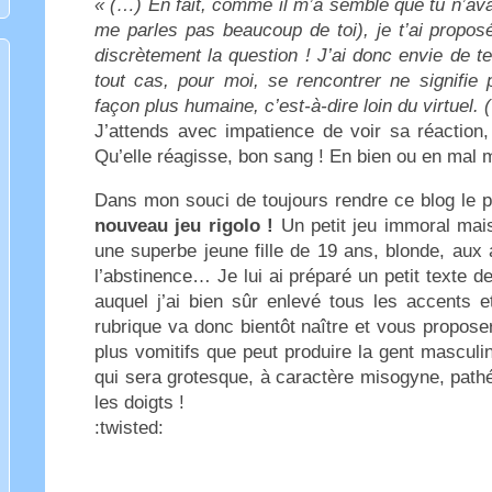
« (…) En fait, comme il m’a semblé que tu n’avai
me parles pas beaucoup de toi), je t’ai propos
discrètement la question ! J’ai donc envie de 
tout cas, pour moi, se rencontrer ne signifie
façon plus humaine, c’est-à-dire loin du virtuel. 
J’attends avec impatience de voir sa réaction,
Qu’elle réagisse, bon sang ! En bien ou en mal m
Dans mon souci de toujours rendre ce blog le p
nouveau jeu rigolo !
Un petit jeu immoral mais
une superbe jeune fille de 19 ans, blonde, aux 
l’abstinence… Je lui ai préparé un petit texte de
auquel j’ai bien sûr enlevé tous les accents e
rubrique va donc bientôt naître et vous propose
plus vomitifs que peut produire la gent masculi
qui sera grotesque, à caractère misogyne, pathét
les doigts !
:twisted: