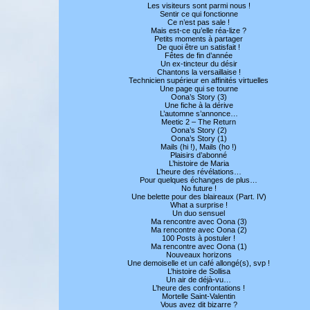
Les visiteurs sont parmi nous !
Sentir ce qui fonctionne
Ce n’est pas sale !
Mais est-ce qu’elle réa-lize ?
Petits moments à partager
De quoi être un satisfait !
Fêtes de fin d’année
Un ex-tincteur du désir
Chantons la versaillaise !
Technicien supérieur en affinités virtuelles
Une page qui se tourne
Oona’s Story (3)
Une fiche à la dérive
L’automne s’annonce…
Meetic 2 – The Return
Oona’s Story (2)
Oona’s Story (1)
Mails (hi !), Mails (ho !)
Plaisirs d’abonné
L’histoire de Maria
L’heure des révélations…
Pour quelques échanges de plus…
No future !
Une belette pour des blaireaux (Part. IV)
What a surprise !
Un duo sensuel
Ma rencontre avec Oona (3)
Ma rencontre avec Oona (2)
100 Posts à postuler !
Ma rencontre avec Oona (1)
Nouveaux horizons
Une demoiselle et un café allongé(s), svp !
L’histoire de Sollisa
Un air de déjà-vu…
L’heure des confrontations !
Mortelle Saint-Valentin
Vous avez dit bizarre ?