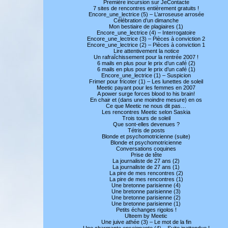
Première incursion sur JeContacte
7 sites de rencontres entièrement gratuits !
Encore_une_lectrice (5) – L’arroseuse arrosée
Célébration d’un dimanche
Mon bestiaire de plagiaires (1)
Encore_une_lectrice (4) – Interrogatoire
Encore_une_lectrice (3) – Pièces à conviction 2
Encore_une_lectrice (2) – Pièces à conviction 1
Lire attentivement la notice
Un rafraîchissement pour la rentrée 2007 !
6 mails en plus pour le prix d’un café (2)
6 mails en plus pour le prix d’un café (1)
Encore_une_lectrice (1) – Suspicion
Frimer pour fricoter (1) – Les lunettes de soleil
Meetic payant pour les femmes en 2007
A power surge forces blood to his brain!
En chair et (dans une moindre mesure) en os
Ce que Meetic ne nous dit pas…
Les rencontres Meetic selon Saskia
Trois tours de soleil
Que sont-elles devenues ?
Tétris de posts
Blonde et psychomotricienne (suite)
Blonde et psychomotricienne
Conversations coquines
Prise de tête
La journaliste de 27 ans (2)
La journaliste de 27 ans (1)
La pire de mes rencontres (2)
La pire de mes rencontres (1)
Une bretonne parisienne (4)
Une bretonne parisienne (3)
Une bretonne parisienne (2)
Une bretonne parisienne (1)
Petits échanges rigolos !
Ulteem by Meetic
Une juive athée (3) – Le mot de la fin
Une charmante enseignante (4) – Suite inattendue !