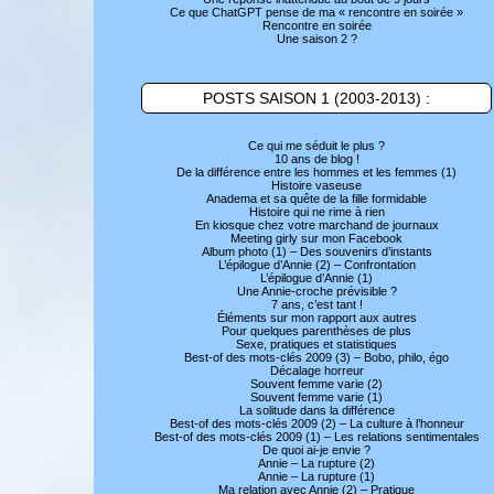
Ce que ChatGPT pense de ma « rencontre en soirée »
Rencontre en soirée
Une saison 2 ?
POSTS SAISON 1 (2003-2013) :
Ce qui me séduit le plus ?
10 ans de blog !
De la différence entre les hommes et les femmes (1)
Histoire vaseuse
Anadema et sa quête de la fille formidable
Histoire qui ne rime à rien
En kiosque chez votre marchand de journaux
Meeting girly sur mon Facebook
Album photo (1) – Des souvenirs d’instants
L’épilogue d’Annie (2) – Confrontation
L’épilogue d’Annie (1)
Une Annie-croche prévisible ?
7 ans, c’est tant !
Éléments sur mon rapport aux autres
Pour quelques parenthèses de plus
Sexe, pratiques et statistiques
Best-of des mots-clés 2009 (3) – Bobo, philo, égo
Décalage horreur
Souvent femme varie (2)
Souvent femme varie (1)
La solitude dans la différence
Best-of des mots-clés 2009 (2) – La culture à l’honneur
Best-of des mots-clés 2009 (1) – Les relations sentimentales
De quoi ai-je envie ?
Annie – La rupture (2)
Annie – La rupture (1)
Ma relation avec Annie (2) – Pratique