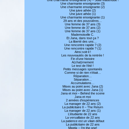
Une charmante enseignante (3)
Une charmante enseignante (2)
Une juive athée (2)
Une juive athée (1)
Une charmante enseignante (1)
29 ans et des poussières…
Une femme de 37 ans (3)
Une femme de 37 ans (2)
Une femme de 37 ans (1)
Mademoiselle C.
Et Jana, dans tout ça ?
La liberté des uns…
Une rencontre rapide ? (2)
Une rencontre rapide ? (1)
Ainsi soit-il !
Les nouveautés de la rentrée !
Fin d’une histoire
A(chat)rnement
Le test de l’été !
Petits messages spontanés
Comme si de rien n’était…
Réparation…
Séparation…
Accumulations…
Mises au point avec Jana (2)
Mises au point avec Jana (1)
Jana et moi – Behind the scene
Jana et moi
2 années d’espériences
La manager de 22 ans (2)
La publicitaire II – The Return
La manager de 22 ans (1)
L’étudiante de 22 ans
La versaillaise de 22 ans
La patience est un vilain défaut
La publicitaire de 22 ans
Meetix – I’m the one!