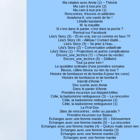
Ma relation avec Annie (1) – Théorie
Ma cam à tout prix (2)
Ma cam à tout prix (1)
Rencontres, frissons et addiction
Anadema.fr, une santé de fer !
L’intello-bandante
M. la maudite
Si c’est dans le panier, c’est dans la poche ?
Revival sur Facebook
Léa’s Story (5) – Et en vrai, est-ce comme en faux !?!
Léa’s Story (4) – Alléluia ! Contact établi…
Léa’s Story (3) – Se jeter à l’eau…
Léa’s Story (2) – Conversation unilatérale
Léa’s Story (1) – Projections et autres complications
Encore_une_lectrice (7) – L’heure du verdict
Encore_une_lectrice (6) – Délibéré
Tout ça pour ken !
Le quotidien ordinaire d’une première semaine
Bisous, câlins-bisous ou rien du tout ?
Histoire de bombasse et de bombe A (pour les cons)
Histoire de bombasse et de bombe A
Interdit d’Annie ?
Des sushis avec Annie
Dans le panier d’Annie
Première incursion sur AdopteUnMec
Célie, la badooïenne netlogueuse (3) – La rencontre
Célie, la badooïenne netlogueuse (2)
Célie, la badooïenne netlogueuse (1)
La Prof-Doc
Sites de rencontres : enfer ou paradis ?
Première incursion sur Badoo
Echanges avec une femme mariée (6) – Dénouement
Echanges avec une femme mariée (5) – La rencontre
Echanges avec une femme mariée (4) – Quinze mails sinon rien
Echanges avec une femme mariée (3)
Echanges avec une femme mariée (2)
Echanges avec une femme mariée