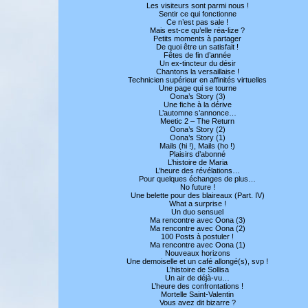
Les visiteurs sont parmi nous !
Sentir ce qui fonctionne
Ce n’est pas sale !
Mais est-ce qu’elle réa-lize ?
Petits moments à partager
De quoi être un satisfait !
Fêtes de fin d’année
Un ex-tincteur du désir
Chantons la versaillaise !
Technicien supérieur en affinités virtuelles
Une page qui se tourne
Oona’s Story (3)
Une fiche à la dérive
L’automne s’annonce…
Meetic 2 – The Return
Oona’s Story (2)
Oona’s Story (1)
Mails (hi !), Mails (ho !)
Plaisirs d’abonné
L’histoire de Maria
L’heure des révélations…
Pour quelques échanges de plus…
No future !
Une belette pour des blaireaux (Part. IV)
What a surprise !
Un duo sensuel
Ma rencontre avec Oona (3)
Ma rencontre avec Oona (2)
100 Posts à postuler !
Ma rencontre avec Oona (1)
Nouveaux horizons
Une demoiselle et un café allongé(s), svp !
L’histoire de Sollisa
Un air de déjà-vu…
L’heure des confrontations !
Mortelle Saint-Valentin
Vous avez dit bizarre ?