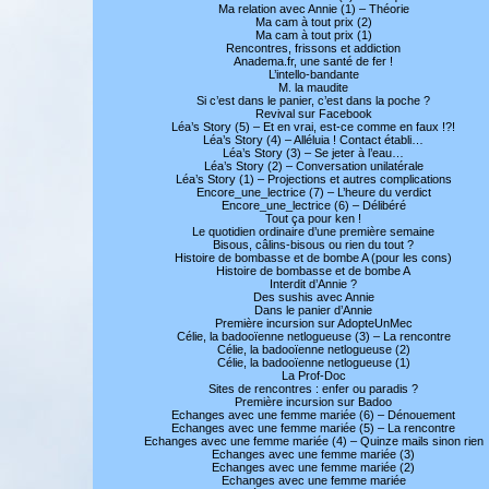
Ma relation avec Annie (1) – Théorie
Ma cam à tout prix (2)
Ma cam à tout prix (1)
Rencontres, frissons et addiction
Anadema.fr, une santé de fer !
L’intello-bandante
M. la maudite
Si c’est dans le panier, c’est dans la poche ?
Revival sur Facebook
Léa’s Story (5) – Et en vrai, est-ce comme en faux !?!
Léa’s Story (4) – Alléluia ! Contact établi…
Léa’s Story (3) – Se jeter à l’eau…
Léa’s Story (2) – Conversation unilatérale
Léa’s Story (1) – Projections et autres complications
Encore_une_lectrice (7) – L’heure du verdict
Encore_une_lectrice (6) – Délibéré
Tout ça pour ken !
Le quotidien ordinaire d’une première semaine
Bisous, câlins-bisous ou rien du tout ?
Histoire de bombasse et de bombe A (pour les cons)
Histoire de bombasse et de bombe A
Interdit d’Annie ?
Des sushis avec Annie
Dans le panier d’Annie
Première incursion sur AdopteUnMec
Célie, la badooïenne netlogueuse (3) – La rencontre
Célie, la badooïenne netlogueuse (2)
Célie, la badooïenne netlogueuse (1)
La Prof-Doc
Sites de rencontres : enfer ou paradis ?
Première incursion sur Badoo
Echanges avec une femme mariée (6) – Dénouement
Echanges avec une femme mariée (5) – La rencontre
Echanges avec une femme mariée (4) – Quinze mails sinon rien
Echanges avec une femme mariée (3)
Echanges avec une femme mariée (2)
Echanges avec une femme mariée