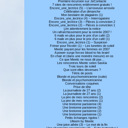
Première incursion sur JeContacte
7 sites de rencontres entièrement gratuits !
Encore_une_lectrice (5) – L’arroseuse arrosée
Célébration d’un dimanche
Mon bestiaire de plagiaires (1)
Encore_une_lectrice (4) – Interrogatoire
Encore_une_lectrice (3) – Pièces à conviction 2
Encore_une_lectrice (2) – Pièces à conviction 1
Lire attentivement la notice
Un rafraîchissement pour la rentrée 2007 !
6 mails en plus pour le prix d’un café (2)
6 mails en plus pour le prix d’un café (1)
Encore_une_lectrice (1) – Suspicion
Frimer pour fricoter (1) – Les lunettes de soleil
Meetic payant pour les femmes en 2007
A power surge forces blood to his brain!
En chair et (dans une moindre mesure) en os
Ce que Meetic ne nous dit pas…
Les rencontres Meetic selon Saskia
Trois tours de soleil
Que sont-elles devenues ?
Tétris de posts
Blonde et psychomotricienne (suite)
Blonde et psychomotricienne
Conversations coquines
Prise de tête
La journaliste de 27 ans (2)
La journaliste de 27 ans (1)
La pire de mes rencontres (2)
La pire de mes rencontres (1)
Une bretonne parisienne (4)
Une bretonne parisienne (3)
Une bretonne parisienne (2)
Une bretonne parisienne (1)
Petits échanges rigolos !
Ulteem by Meetic
Une juive athée (3) – Le mot de la fin
Une charmante enseignante (4) – Suite inattendue !