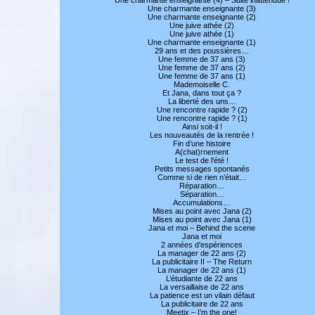
Une charmante enseignante (3)
Une charmante enseignante (2)
Une juive athée (2)
Une juive athée (1)
Une charmante enseignante (1)
29 ans et des poussières…
Une femme de 37 ans (3)
Une femme de 37 ans (2)
Une femme de 37 ans (1)
Mademoiselle C.
Et Jana, dans tout ça ?
La liberté des uns…
Une rencontre rapide ? (2)
Une rencontre rapide ? (1)
Ainsi soit-il !
Les nouveautés de la rentrée !
Fin d’une histoire
A(chat)rnement
Le test de l’été !
Petits messages spontanés
Comme si de rien n’était…
Réparation…
Séparation…
Accumulations…
Mises au point avec Jana (2)
Mises au point avec Jana (1)
Jana et moi – Behind the scene
Jana et moi
2 années d’espériences
La manager de 22 ans (2)
La publicitaire II – The Return
La manager de 22 ans (1)
L’étudiante de 22 ans
La versaillaise de 22 ans
La patience est un vilain défaut
La publicitaire de 22 ans
Meetix – I’m the one!