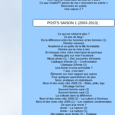
Ce que ChatGPT pense de ma « rencontre en soirée »
Rencontre en soirée
Une saison 2 ?
POSTS SAISON 1 (2003-2013) :
Ce qui me séduit le plus ?
10 ans de blog !
De la différence entre les hommes et les femmes (1)
Histoire vaseuse
Anadema et sa quête de la fille formidable
Histoire qui ne rime à rien
En kiosque chez votre marchand de journaux
Meeting girly sur mon Facebook
Album photo (1) – Des souvenirs d’instants
L’épilogue d’Annie (2) – Confrontation
L’épilogue d’Annie (1)
Une Annie-croche prévisible ?
7 ans, c’est tant !
Éléments sur mon rapport aux autres
Pour quelques parenthèses de plus
Sexe, pratiques et statistiques
Best-of des mots-clés 2009 (3) – Bobo, philo, égo
Décalage horreur
Souvent femme varie (2)
Souvent femme varie (1)
La solitude dans la différence
Best-of des mots-clés 2009 (2) – La culture à l’honneur
Best-of des mots-clés 2009 (1) – Les relations sentimentales
De quoi ai-je envie ?
Annie – La rupture (2)
Annie – La rupture (1)
Ma relation avec Annie (2) – Pratique