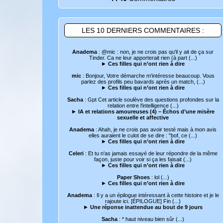
LES 10 DERNIERS COMMENTAIRES :
Anadema
: @mic : non, je ne crois pas qu'il y ait de ça sur
Tinder. Ca ne leur apporterait rien (à part (...)
►
Ces filles qui n’ont rien à dire
mic
: Bonjour, Votre démarche m'intéresse beaucoup. Vous
parlez des profils peu bavards après un match, (...)
►
Ces filles qui n’ont rien à dire
Sacha
: Gpt Cet article soulève des questions profondes sur la
relation entre l'intelligence (...)
►
IA et relations amoureuses (4) – Échos d’une misère
sexuelle et affective
Anadema
: Ahah, je ne crois pas avoir testé mais à mon avis
elles auraient le culot de se dire : "bof, ce (...)
►
Ces filles qui n’ont rien à dire
Celeri
: Et tu n'as jamais essayé de leur répondre de la même
façon, juste pour voir si ça les faisait (...)
►
Ces filles qui n’ont rien à dire
Paper Shoes
: lol (...)
►
Ces filles qui n’ont rien à dire
Anadema
: Il y a un épilogue intéressant à cette histoire et je le
rajoute ici. [ÉPILOGUE] Fin (...)
►
Une réponse inattendue au bout de 9 jours
Sacha
: * haut niveau bien sûr (...)