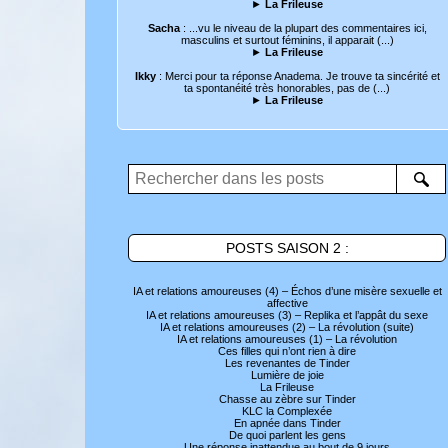
►
La Frileuse
Sacha
: ...vu le niveau de la plupart des commentaires ici,
masculins et surtout féminins, il apparait (...)
►
La Frileuse
Ikky
: Merci pour ta réponse Anadema. Je trouve ta sincérité et
ta spontanéité très honorables, pas de (...)
►
La Frileuse
POSTS SAISON 2 :
IA et relations amoureuses (4) – Échos d’une misère sexuelle et
affective
IA et relations amoureuses (3) – Replika et l’appât du sexe
IA et relations amoureuses (2) – La révolution (suite)
IA et relations amoureuses (1) – La révolution
Ces filles qui n’ont rien à dire
Les revenantes de Tinder
Lumière de joie
La Frileuse
Chasse au zèbre sur Tinder
KLC la Complexée
En apnée dans Tinder
De quoi parlent les gens
Une réponse inattendue au bout de 9 jours