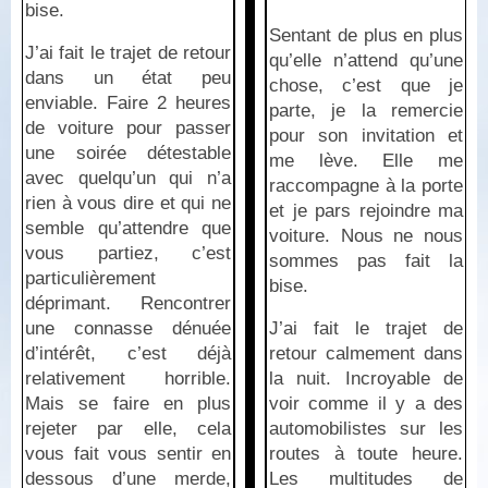
bise.
Sentant de plus en plus
J’ai fait le trajet de retour
qu’elle n’attend qu’une
dans un état peu
chose, c’est que je
enviable. Faire 2 heures
parte, je la remercie
de voiture pour passer
pour son invitation et
une soirée détestable
me lève. Elle me
avec quelqu’un qui n’a
raccompagne à la porte
rien à vous dire et qui ne
et je pars rejoindre ma
semble qu’attendre que
voiture. Nous ne nous
vous partiez, c’est
sommes pas fait la
particulièrement
bise.
déprimant. Rencontrer
une connasse dénuée
J’ai fait le trajet de
d’intérêt, c’est déjà
retour calmement dans
relativement horrible.
la nuit. Incroyable de
Mais se faire en plus
voir comme il y a des
rejeter par elle, cela
automobilistes sur les
vous fait vous sentir en
routes à toute heure.
dessous d’une merde,
Les multitudes de