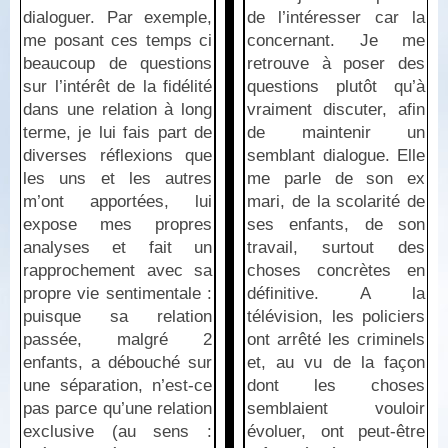
dialoguer. Par exemple,
de l’intéresser car la
me posant ces temps ci
concernant. Je me
beaucoup de questions
retrouve à poser des
sur l’intérêt de la fidélité
questions plutôt qu’à
dans une relation à long
vraiment discuter, afin
terme, je lui fais part de
de maintenir un
diverses réflexions que
semblant dialogue. Elle
les uns et les autres
me parle de son ex
m’ont apportées, lui
mari, de la scolarité de
expose mes propres
ses enfants, de son
analyses et fait un
travail, surtout des
rapprochement avec sa
choses concrètes en
propre vie sentimentale :
définitive. A la
puisque sa relation
télévision, les policiers
passée, malgré 2
ont arrêté les criminels
enfants, a débouché sur
et, au vu de la façon
une séparation, n’est-ce
dont les choses
pas parce qu’une relation
semblaient vouloir
exclusive (au sens :
évoluer, ont peut-être