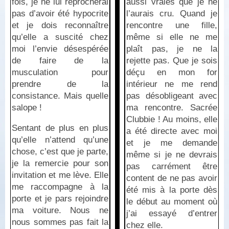
fois, je ne lui reprocherai
aussi vraies que je ne
pas d’avoir été hypocrite
l’aurais cru. Quand je
et je dois reconnaître
rencontre une fille,
qu’elle a suscité chez
même si elle ne me
moi l’envie désespérée
plaît pas, je ne la
de faire de la
rejette pas. Que je sois
musculation pour
déçu en mon for
prendre de la
intérieur ne me rend
consistance. Mais quelle
pas désobligeant avec
salope !
ma rencontre. Sacrée
Clubbie ! Au moins, elle
Sentant de plus en plus
a été directe avec moi
qu’elle n’attend qu’une
et je me demande
chose, c’est que je parte,
même si je ne devrais
je la remercie pour son
pas carrément être
invitation et me lève. Elle
content de ne pas avoir
me raccompagne à la
été mis à la porte dès
porte et je pars rejoindre
le début au moment où
ma voiture. Nous ne
j’ai essayé d’entrer
nous sommes pas fait la
chez elle.