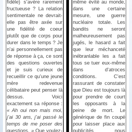
fidèle) s’avère rarement
même évité au monde,
fructueuse ? La relation
dans une certaine
sentimentale ne devrait-
mesure, une guerre
elle pas être axée sur
nucléaire totale. Les
une fidélité de coeur
bandits ne seront
plutôt que de corps pour
malheureusement pas
durer dans le temps ? Je
jugés, le hasard a fait
n’ai personnellement pas
que leur méchanceté
de réponse à ça, ce sont
inébranlable les a fait
des questions ouvertes
tous se tuer eux-même
et je suis curieux de
dans d’atroces
recueillir ce qu’une jeune
conditions. C’est
mère redevenue
rassurant de constater
célibataire peut penser là
que Dieu est toujours là
dessus. Voici
pour prendre de court
exactement sa réponse :
les opposants à la
« Ah oui non mais moi,
peine de mort. Le
j’ai 30 ans, j’ai passé le
générique de fin coupé
temps de me poser des
pour laisser place aux
questions. »
Que voulez-
publicités nous