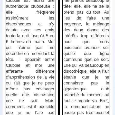
Clubbie est aussi une
me prends beaucoup la
authentique clubbeuse :
tête, elle, elle ne se la
elle fréquente
prend pas du tout. Au
assidûment les
lieu de faire une
discothèques et s’y
moyenne, le mélange
éclate avec ses amis
des deux donne des
toute la nuit jusqu’à 5 ou
intérêts trop différents
6 heures du matin. Moi
pour que nous
qui n’aime pas me
puissions avancer sur
détendre en me vidant la
quelle que ligne
tête, il apparaît entre
commune que ce soit.
Clubbie et moi une
Elle qui va beaucoup en
effarante différence
discothèque, elle a l’air
d’appréhension de la vie
ébahie que je ne
qui fait que je ne peux
connaisse pas le
même pas envisager
gigantesque club
quelle que discussion
branché du moment où
que ce soit. Mais
tout le monde va. Bref,
comment est-il possible
la communication ne
que je ne l’aie pas
passe pas très bien et