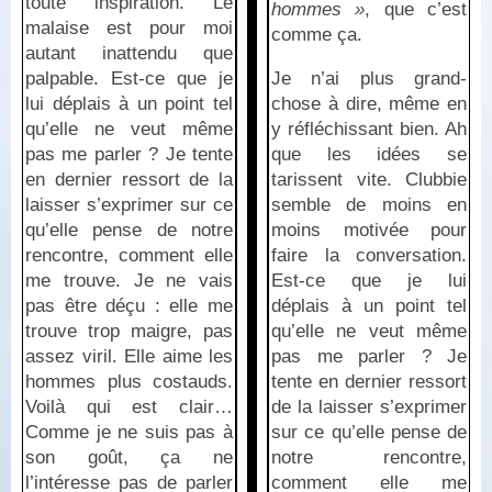
toute inspiration. Le
hommes »
, que c’est
malaise est pour moi
comme ça.
autant inattendu que
palpable. Est-ce que je
Je n’ai plus grand-
lui déplais à un point tel
chose à dire, même en
qu’elle ne veut même
y réfléchissant bien. Ah
pas me parler ? Je tente
que les idées se
en dernier ressort de la
tarissent vite. Clubbie
laisser s’exprimer sur ce
semble de moins en
qu’elle pense de notre
moins motivée pour
rencontre, comment elle
faire la conversation.
me trouve. Je ne vais
Est-ce que je lui
pas être déçu : elle me
déplais à un point tel
trouve trop maigre, pas
qu’elle ne veut même
assez viril. Elle aime les
pas me parler ? Je
hommes plus costauds.
tente en dernier ressort
Voilà qui est clair…
de la laisser s’exprimer
Comme je ne suis pas à
sur ce qu’elle pense de
son goût, ça ne
notre rencontre,
l’intéresse pas de parler
comment elle me