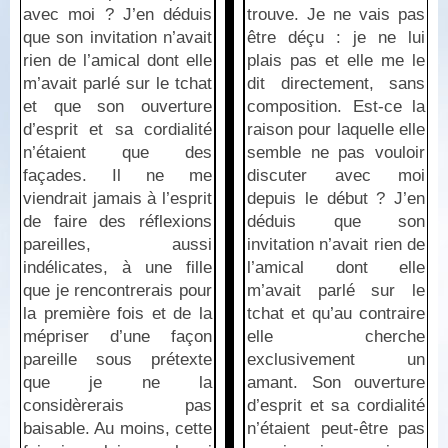
avec moi ? J’en déduis
trouve. Je ne vais pas
que son invitation n’avait
être déçu : je ne lui
rien de l’amical dont elle
plais pas et elle me le
m’avait parlé sur le tchat
dit directement, sans
et que son ouverture
composition. Est-ce la
d’esprit et sa cordialité
raison pour laquelle elle
n’étaient que des
semble ne pas vouloir
façades. Il ne me
discuter avec moi
viendrait jamais à l’esprit
depuis le début ? J’en
de faire des réflexions
déduis que son
pareilles, aussi
invitation n’avait rien de
indélicates, à une fille
l’amical dont elle
que je rencontrerais pour
m’avait parlé sur le
la première fois et de la
tchat et qu’au contraire
mépriser d’une façon
elle cherche
pareille sous prétexte
exclusivement un
que je ne la
amant. Son ouverture
considèrerais pas
d’esprit et sa cordialité
baisable. Au moins, cette
n’étaient peut-être pas