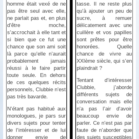
homme était vexé de ne
tasse. Il ne reste plus
pas être seul avec elle,
qu’à ajouter un peu de
ne parlait pas et, en plus
sucre, à remuer
d’être moche,
délicatement avec une
s’accrochait à elle tant et
cuillère et vos papilles
si bien que ce fut une
sont prêtes pour être
chance que son ami soit
honorées. Quelle
là parce qu’elle n’aurait
chance de vivre au
probablement jamais
XXIème siècle, qui s’en
réussi à le faire partir
plaindrait ?
toute seule. En dehors
Tentant d’intéresser
de ces quelques récits
Clubbie, j’aborde
personnels, Clubbie n’est
différents sujets de
pas très bavarde.
conversation mais elle
N’étant pas habitué aux
n’a pas l’air d’avoir
monologues, je pars sur
beaucoup envie de
divers sujets pour tenter
parler. Ce n’est pas par
de l’intéresser et de lui
faute de n’aborder que
donner envie de
des sujets susceptibles