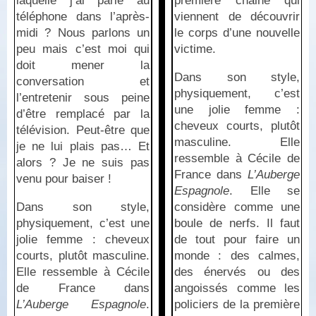
laquelle j’ai parlé au
première chaine qui
téléphone dans l’après-
viennent de découvrir
midi ? Nous parlons un
le corps d’une nouvelle
peu mais c’est moi qui
victime.
doit mener la
Dans son style,
conversation et
physiquement, c’est
l’entretenir sous peine
une jolie femme :
d’être remplacé par la
cheveux courts, plutôt
télévision. Peut-être que
masculine. Elle
je ne lui plais pas… Et
ressemble à Cécile de
alors ? Je ne suis pas
France dans
L’Auberge
venu pour baiser !
Espagnole
. Elle se
Dans son style,
considère comme une
physiquement, c’est une
boule de nerfs. Il faut
jolie femme : cheveux
de tout pour faire un
courts, plutôt masculine.
monde : des calmes,
Elle ressemble à Cécile
des énervés ou des
de France dans
angoissés comme les
L’Auberge Espagnole
.
policiers de la première