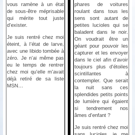
vous ramène à un état
phares de voitures
de sous-être méprisable
roulant dans tous les
qui mérite tout juste
sens sont autant de
d’exister.
petites lucioles qui se
baladent dans le noir.
Je suis rentré chez moi
On voudrait être un
éteint, à l’état de larve,
géant pour pouvoir les
avec une libido tombée à
capturer et les envoyer
zéro. Je n’ai même pas
dans le ciel afin d’avoir
eu le temps de rentrer
toujours plus d’étoiles
chez moi qu’elle m’avait
scintillantes à
déjà retiré de sa liste
contempler. Que serait
MSN…
la nuit sans ces
splendides petits points
de lumière qui égaient
si tendrement nos
âmes d’enfant ?
Je suis rentré chez moi
sans lucioles, je me