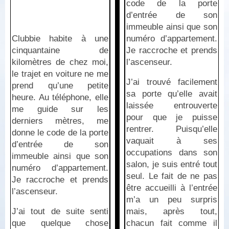
code de la porte
d’entrée de son
immeuble ainsi que son
Clubbie habite à une
numéro d’appartement.
cinquantaine de
Je raccroche et prends
kilomètres de chez moi,
l’ascenseur.
le trajet en voiture ne me
J’ai trouvé facilement
prend qu’une petite
sa porte qu’elle avait
heure. Au téléphone, elle
laissée entrouverte
me guide sur les
pour que je puisse
derniers mètres, me
rentrer. Puisqu’elle
donne le code de la porte
vaquait à ses
d’entrée de son
occupations dans son
immeuble ainsi que son
salon, je suis entré tout
numéro d’appartement.
seul. Le fait de ne pas
Je raccroche et prends
être accueilli à l’entrée
l’ascenseur.
m’a un peu surpris
J’ai tout de suite senti
mais, après tout,
que quelque chose
chacun fait comme il