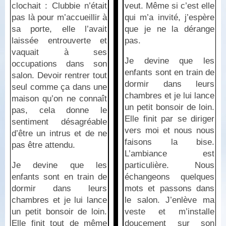
clochait : Clubbie n’était
veut. Même si c’est elle
pas là pour m’accueillir à
qui m’a invité, j’espère
sa porte, elle l’avait
que je ne la dérange
laissée entrouverte et
pas.
vaquait à ses
Je devine que les
occupations dans son
enfants sont en train de
salon. Devoir rentrer tout
dormir dans leurs
seul comme ça dans une
chambres et je lui lance
maison qu’on ne connaît
un petit bonsoir de loin.
pas, cela donne le
Elle finit par se diriger
sentiment désagréable
vers moi et nous nous
d’être un intrus et de ne
faisons la bise.
pas être attendu.
L’ambiance est
Je devine que les
particulière. Nous
enfants sont en train de
échangeons quelques
dormir dans leurs
mots et passons dans
chambres et je lui lance
le salon. J’enlève ma
un petit bonsoir de loin.
veste et m’installe
Elle finit tout de même
doucement sur son