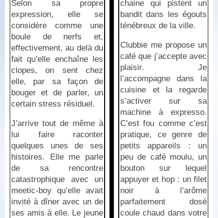
Selon sa propre
chaine qui pistent un
expression, elle se
bandit dans les égouts
considère comme une
ténébreux de la ville.
boule de nerfs et,
Clubbie me propose un
effectivement, au delà du
café que j’accepte avec
fait qu’elle enchaîne les
plaisir. Je
clopes, on sent chez
l’accompagne dans la
elle, par sa façon de
cuisine et la regarde
bouger et de parler, un
s’activer sur sa
certain stress résiduel.
machine à expresso.
J’arrive tout de même à
C’est fou comme c’est
lui faire raconter
pratique, ce genre de
quelques unes de ses
petits appareils : un
histoires. Elle me parle
peu de café moulu, un
de sa rencontre
bouton sur lequel
catastrophique avec un
appuyer et hop : un filet
meetic-boy qu’elle avait
noir à l’arôme
invité à dîner avec un de
parfaitement dosé
ses amis à elle. Le jeune
coule chaud dans votre