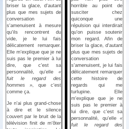
briser la glace, d’autant
horrible au point de
plus que mes sujets de
susciter chez
conversation
quiconque une
s’amenuisent à mesure
répulsion qui interdirait
qu’ils rencontrent du
qu’on puisse soutenir
vide, je le lui fais
mon regard. Afin de
délicatement remarquer.
briser la glace, d’autant
Elle m’explique que je ne
plus que mes sujets de
suis pas le premier à lui
conversation
dire, que c’est sa
s’amenuisent, je lui fais
personnalité, qu’elle
«
délicatement remarquer
fuit le regard des
cette histoire de
hommes »
, que c’est
regards qui me
comme ça.
turlupine. Elle
m’explique que je ne
Je n’ai plus grand-chose
suis pas le premier à
à dire et le silence
lui dire, que c’est sa
couvert par le bruit de la
personnalité, qu’elle
«
télévision finit de m’ôter
fuit le regard des