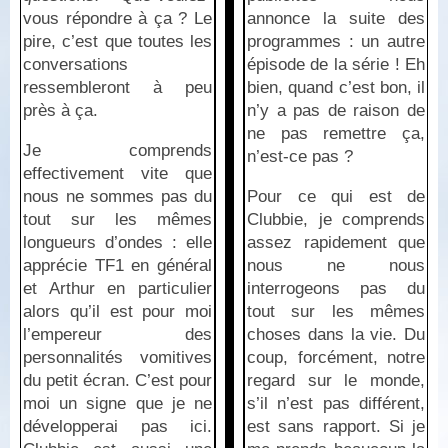
vous répondre à ça ? Le
annonce la suite des
pire, c’est que toutes les
programmes : un autre
conversations
épisode de la série ! Eh
ressembleront à peu
bien, quand c’est bon, il
près à ça.
n’y a pas de raison de
ne pas remettre ça,
Je comprends
n’est-ce pas ?
effectivement vite que
nous ne sommes pas du
Pour ce qui est de
tout sur les mêmes
Clubbie, je comprends
longueurs d’ondes : elle
assez rapidement que
apprécie TF1 en général
nous ne nous
et Arthur en particulier
interrogeons pas du
alors qu’il est pour moi
tout sur les mêmes
l’empereur des
choses dans la vie. Du
personnalités vomitives
coup, forcément, notre
du petit écran. C’est pour
regard sur le monde,
moi un signe que je ne
s’il n’est pas différent,
développerai pas ici.
est sans rapport. Si je