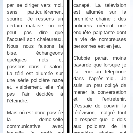
par se diriger vers moi,
canapé. La télévision
sans particulièrement
est allumée sur la
sourire. Je ressens un
première chaine : des
certain malaise, on ne
policiers mènent une
peut pas dire que
enquête palpitante dont
l’accueil soit chaleureux.
la vie de nombreuses
Nous nous faisons la
personnes est en jeu.
bise, échangeons
Clubbie paraît moins
quelques mots et
bavarde que lorsque je
passons dans le salon.
l’ai eue au téléphone
La télé est allumée sur
dans l’après-midi. Je
une série policière naze
suis un peu obligé de
et, visiblement, elle n’a
mener la conversation
pas l’air décidée à
et de l’entretenir.
l’éteindre.
J’essaie de couvrir la
Mais où est donc passée
télévision, malgré tout
la demoiselle
le respect que je dois
communicative avec
aux policiers de la