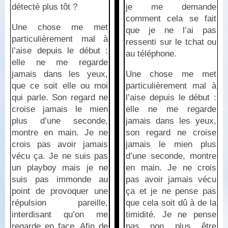
détecté plus tôt ?
je me demande
comment cela se fait
Une chose me met
que je ne l’ai pas
particulièrement mal à
ressenti sur le tchat ou
l’aise depuis le début :
au téléphone.
elle ne me regarde
jamais dans les yeux,
Une chose me met
que ce soit elle ou moi
particulièrement mal à
qui parle. Son regard ne
l’aise depuis le début :
croise jamais le mien
elle ne me regarde
plus d’une seconde,
jamais dans les yeux,
montre en main. Je ne
son regard ne croise
crois pas avoir jamais
jamais le mien plus
vécu ça. Je ne suis pas
d’une seconde, montre
un playboy mais je ne
en main. Je ne crois
suis pas immonde au
pas avoir jamais vécu
point de provoquer une
ça et je ne pense pas
répulsion pareille,
que cela soit dû à de la
interdisant qu’on me
timidité. Je ne pense
regarde en face. Afin de
pas non plus être