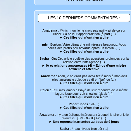
LES 10 DERNIERS COMMENTAIRES :
Anadema
: @mic : non, je ne crois pas qu'il y ait de ça sur
Tinder. Ca ne leur apporterait rien (à part (...)
►
Ces filles qui n’ont rien à dire
mic
: Bonjour, Votre démarche m'intéresse beaucoup. Vous
parlez des profils peu bavards après un match, (...)
►
Ces filles qui n’ont rien à dire
Sacha
: Gpt Cet article soulève des questions profondes sur la
relation entre l'intelligence (...)
►
IA et relations amoureuses (4) – Échos d’une misère
sexuelle et affective
Anadema
: Ahah, je ne crois pas avoir testé mais à mon avis
elles auraient le culot de se dire : "bof, ce (...)
►
Ces filles qui n’ont rien à dire
Celeri
: Et tu n'as jamais essayé de leur répondre de la même
façon, juste pour voir si ça les faisait (...)
►
Ces filles qui n’ont rien à dire
Paper Shoes
: lol (...)
►
Ces filles qui n’ont rien à dire
Anadema
: Il y a un épilogue intéressant à cette histoire et je le
rajoute ici. [ÉPILOGUE] Fin (...)
►
Une réponse inattendue au bout de 9 jours
Sacha
: * haut niveau bien sûr (...)