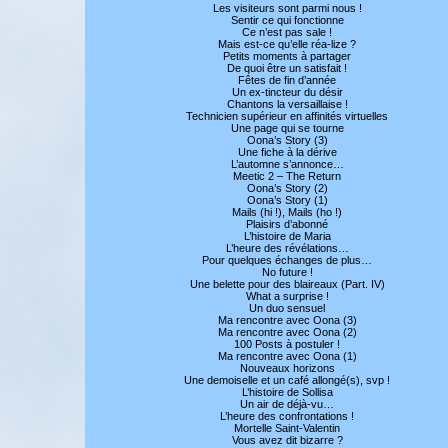
Les visiteurs sont parmi nous !
Sentir ce qui fonctionne
Ce n’est pas sale !
Mais est-ce qu’elle réa-lize ?
Petits moments à partager
De quoi être un satisfait !
Fêtes de fin d’année
Un ex-tincteur du désir
Chantons la versaillaise !
Technicien supérieur en affinités virtuelles
Une page qui se tourne
Oona’s Story (3)
Une fiche à la dérive
L’automne s’annonce…
Meetic 2 – The Return
Oona’s Story (2)
Oona’s Story (1)
Mails (hi !), Mails (ho !)
Plaisirs d’abonné
L’histoire de Maria
L’heure des révélations…
Pour quelques échanges de plus…
No future !
Une belette pour des blaireaux (Part. IV)
What a surprise !
Un duo sensuel
Ma rencontre avec Oona (3)
Ma rencontre avec Oona (2)
100 Posts à postuler !
Ma rencontre avec Oona (1)
Nouveaux horizons
Une demoiselle et un café allongé(s), svp !
L’histoire de Sollisa
Un air de déjà-vu…
L’heure des confrontations !
Mortelle Saint-Valentin
Vous avez dit bizarre ?