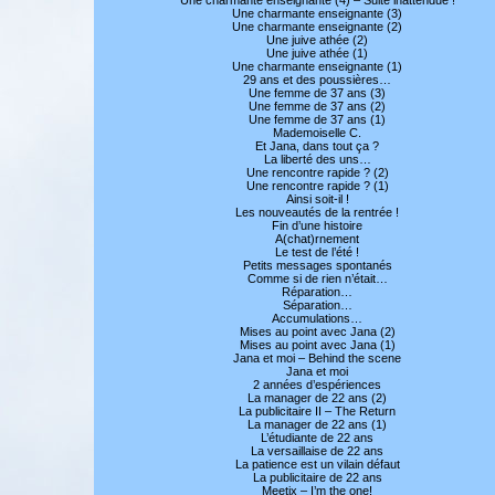
Une charmante enseignante (3)
Une charmante enseignante (2)
Une juive athée (2)
Une juive athée (1)
Une charmante enseignante (1)
29 ans et des poussières…
Une femme de 37 ans (3)
Une femme de 37 ans (2)
Une femme de 37 ans (1)
Mademoiselle C.
Et Jana, dans tout ça ?
La liberté des uns…
Une rencontre rapide ? (2)
Une rencontre rapide ? (1)
Ainsi soit-il !
Les nouveautés de la rentrée !
Fin d’une histoire
A(chat)rnement
Le test de l’été !
Petits messages spontanés
Comme si de rien n’était…
Réparation…
Séparation…
Accumulations…
Mises au point avec Jana (2)
Mises au point avec Jana (1)
Jana et moi – Behind the scene
Jana et moi
2 années d’espériences
La manager de 22 ans (2)
La publicitaire II – The Return
La manager de 22 ans (1)
L’étudiante de 22 ans
La versaillaise de 22 ans
La patience est un vilain défaut
La publicitaire de 22 ans
Meetix – I’m the one!