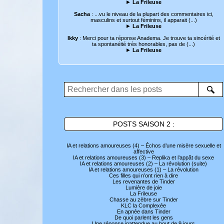
►
La Frileuse
Sacha
: ...vu le niveau de la plupart des commentaires ici,
masculins et surtout féminins, il apparait (...)
►
La Frileuse
Ikky
: Merci pour ta réponse Anadema. Je trouve ta sincérité et
ta spontanéité très honorables, pas de (...)
►
La Frileuse
POSTS SAISON 2 :
IA et relations amoureuses (4) – Échos d’une misère sexuelle et
affective
IA et relations amoureuses (3) – Replika et l’appât du sexe
IA et relations amoureuses (2) – La révolution (suite)
IA et relations amoureuses (1) – La révolution
Ces filles qui n’ont rien à dire
Les revenantes de Tinder
Lumière de joie
La Frileuse
Chasse au zèbre sur Tinder
KLC la Complexée
En apnée dans Tinder
De quoi parlent les gens
Une réponse inattendue au bout de 9 jours