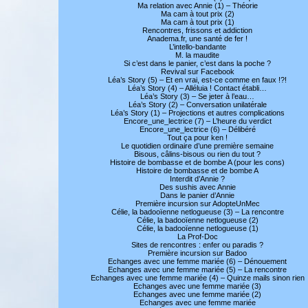
Ma relation avec Annie (1) – Théorie
Ma cam à tout prix (2)
Ma cam à tout prix (1)
Rencontres, frissons et addiction
Anadema.fr, une santé de fer !
L’intello-bandante
M. la maudite
Si c’est dans le panier, c’est dans la poche ?
Revival sur Facebook
Léa’s Story (5) – Et en vrai, est-ce comme en faux !?!
Léa’s Story (4) – Alléluia ! Contact établi…
Léa’s Story (3) – Se jeter à l’eau…
Léa’s Story (2) – Conversation unilatérale
Léa’s Story (1) – Projections et autres complications
Encore_une_lectrice (7) – L’heure du verdict
Encore_une_lectrice (6) – Délibéré
Tout ça pour ken !
Le quotidien ordinaire d’une première semaine
Bisous, câlins-bisous ou rien du tout ?
Histoire de bombasse et de bombe A (pour les cons)
Histoire de bombasse et de bombe A
Interdit d’Annie ?
Des sushis avec Annie
Dans le panier d’Annie
Première incursion sur AdopteUnMec
Célie, la badooïenne netlogueuse (3) – La rencontre
Célie, la badooïenne netlogueuse (2)
Célie, la badooïenne netlogueuse (1)
La Prof-Doc
Sites de rencontres : enfer ou paradis ?
Première incursion sur Badoo
Echanges avec une femme mariée (6) – Dénouement
Echanges avec une femme mariée (5) – La rencontre
Echanges avec une femme mariée (4) – Quinze mails sinon rien
Echanges avec une femme mariée (3)
Echanges avec une femme mariée (2)
Echanges avec une femme mariée