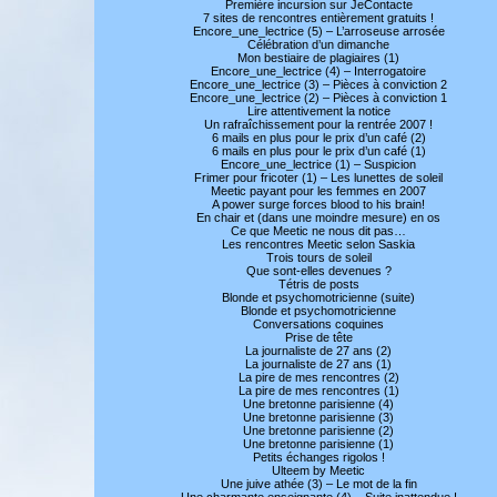
Première incursion sur JeContacte
7 sites de rencontres entièrement gratuits !
Encore_une_lectrice (5) – L’arroseuse arrosée
Célébration d’un dimanche
Mon bestiaire de plagiaires (1)
Encore_une_lectrice (4) – Interrogatoire
Encore_une_lectrice (3) – Pièces à conviction 2
Encore_une_lectrice (2) – Pièces à conviction 1
Lire attentivement la notice
Un rafraîchissement pour la rentrée 2007 !
6 mails en plus pour le prix d’un café (2)
6 mails en plus pour le prix d’un café (1)
Encore_une_lectrice (1) – Suspicion
Frimer pour fricoter (1) – Les lunettes de soleil
Meetic payant pour les femmes en 2007
A power surge forces blood to his brain!
En chair et (dans une moindre mesure) en os
Ce que Meetic ne nous dit pas…
Les rencontres Meetic selon Saskia
Trois tours de soleil
Que sont-elles devenues ?
Tétris de posts
Blonde et psychomotricienne (suite)
Blonde et psychomotricienne
Conversations coquines
Prise de tête
La journaliste de 27 ans (2)
La journaliste de 27 ans (1)
La pire de mes rencontres (2)
La pire de mes rencontres (1)
Une bretonne parisienne (4)
Une bretonne parisienne (3)
Une bretonne parisienne (2)
Une bretonne parisienne (1)
Petits échanges rigolos !
Ulteem by Meetic
Une juive athée (3) – Le mot de la fin
Une charmante enseignante (4) – Suite inattendue !