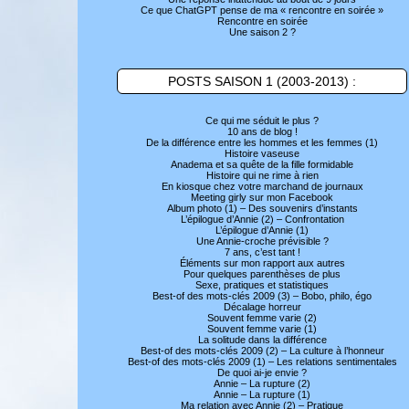
Ce que ChatGPT pense de ma « rencontre en soirée »
Rencontre en soirée
Une saison 2 ?
POSTS SAISON 1 (2003-2013) :
Ce qui me séduit le plus ?
10 ans de blog !
De la différence entre les hommes et les femmes (1)
Histoire vaseuse
Anadema et sa quête de la fille formidable
Histoire qui ne rime à rien
En kiosque chez votre marchand de journaux
Meeting girly sur mon Facebook
Album photo (1) – Des souvenirs d’instants
L’épilogue d’Annie (2) – Confrontation
L’épilogue d’Annie (1)
Une Annie-croche prévisible ?
7 ans, c’est tant !
Éléments sur mon rapport aux autres
Pour quelques parenthèses de plus
Sexe, pratiques et statistiques
Best-of des mots-clés 2009 (3) – Bobo, philo, égo
Décalage horreur
Souvent femme varie (2)
Souvent femme varie (1)
La solitude dans la différence
Best-of des mots-clés 2009 (2) – La culture à l’honneur
Best-of des mots-clés 2009 (1) – Les relations sentimentales
De quoi ai-je envie ?
Annie – La rupture (2)
Annie – La rupture (1)
Ma relation avec Annie (2) – Pratique