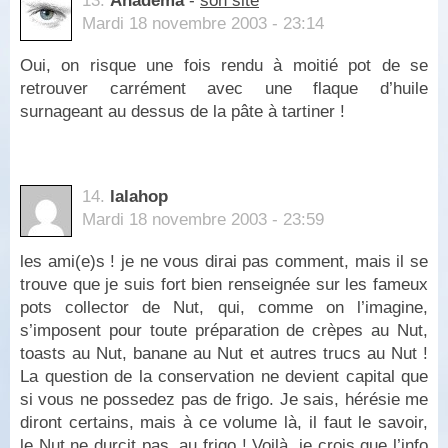
13.
Anadema
-
son site
Mardi 18 novembre 2003 - 23:14
Oui, on risque une fois rendu à moitié pot de se
retrouver carrément avec une flaque d’huile
surnageant au dessus de la pâte à tartiner !
14.
lalahop
Mardi 18 novembre 2003 - 23:59
les ami(e)s ! je ne vous dirai pas comment, mais il se
trouve que je suis fort bien renseignée sur les fameux
pots collector de Nut, qui, comme on l’imagine,
s’imposent pour toute préparation de crèpes au Nut,
toasts au Nut, banane au Nut et autres trucs au Nut !
La question de la conservation ne devient capital que
si vous ne possedez pas de frigo. Je sais, hérésie me
diront certains, mais à ce volume là, il faut le savoir,
le Nut ne durcit pas, au frigo ! Voilà, je crois que l’info