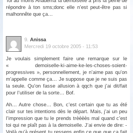
Toi au moins Anadema la demoiselle a pris la peine de
répondre à ton sms;donc elle n’est peut-être pas si
malhonnête que ça…
9.
Anissa
Mercredi 19 octobre 2005 - 11:53
Je voulais simplement faire une remarque sur le
« demoiselle-ki-aime-ke-les-choses-soient-
progressives », personnellement, je n’aime pas qu’on
m’appelle comme ça… Je suppose que je ne suis pas
la seule. Qu’on fasse allusion à qqch que j’ai dit/fait
pour l’utiliser de la sorte… Bof.
Ah… Autre chose… Bon, c’est certain que tu as été
clair sur tes intentions dès le départ. Mais, j’ai un peu
l’impression que tu le prends trèèèès mal quand c’est
toi qui ne plaît pas à la demoiselle. J’ai envie de dire: -
Voilà qu’à présent tu ressens enfin ce que que ça fait