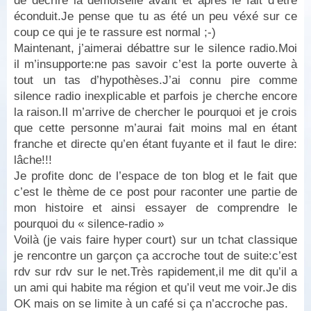
de décrire la demoiselle avant et après le fait d’être
éconduit.Je pense que tu as été un peu véxé sur ce
coup ce qui je te rassure est normal ;-)
Maintenant, j’aimerai débattre sur le silence radio.Moi
il m’insupporte:ne pas savoir c’est la porte ouverte à
tout un tas d’hypothèses.J’ai connu pire comme
silence radio inexplicable et parfois je cherche encore
la raison.Il m’arrive de chercher le pourquoi et je crois
que cette personne m’aurai fait moins mal en étant
franche et directe qu’en étant fuyante et il faut le dire:
lâche!!!
Je profite donc de l’espace de ton blog et le fait que
c’est le thème de ce post pour raconter une partie de
mon histoire et ainsi essayer de comprendre le
pourquoi du « silence-radio »
Voilà (je vais faire hyper court) sur un tchat classique
je rencontre un garçon ça accroche tout de suite:c’est
rdv sur rdv sur le net.Très rapidement,il me dit qu’il a
un ami qui habite ma région et qu’il veut me voir.Je dis
OK mais on se limite à un café si ça n’accroche pas.