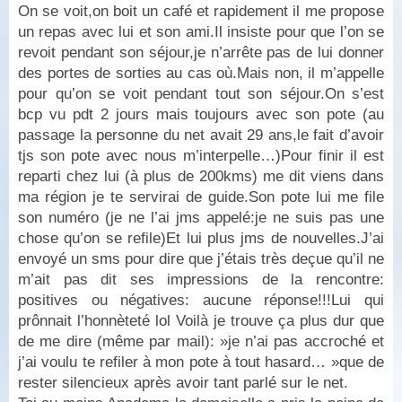
On se voit,on boit un café et rapidement il me propose
un repas avec lui et son ami.Il insiste pour que l’on se
revoit pendant son séjour,je n’arrête pas de lui donner
des portes de sorties au cas où.Mais non, il m’appelle
pour qu’on se voit pendant tout son séjour.On s’est
bcp vu pdt 2 jours mais toujours avec son pote (au
passage la personne du net avait 29 ans,le fait d’avoir
tjs son pote avec nous m’interpelle…)Pour finir il est
reparti chez lui (à plus de 200kms) me dit viens dans
ma région je te servirai de guide.Son pote lui me file
son numéro (je ne l’ai jms appelé:je ne suis pas une
chose qu’on se refile)Et lui plus jms de nouvelles.J’ai
envoyé un sms pour dire que j’étais très deçue qu’il ne
m’ait pas dit ses impressions de la rencontre:
positives ou négatives: aucune réponse!!!Lui qui
prônnait l’honnèteté lol Voilà je trouve ça plus dur que
de me dire (même par mail): »je n’ai pas accroché et
j’ai voulu te refiler à mon pote à tout hasard… »que de
rester silencieux après avoir tant parlé sur le net.