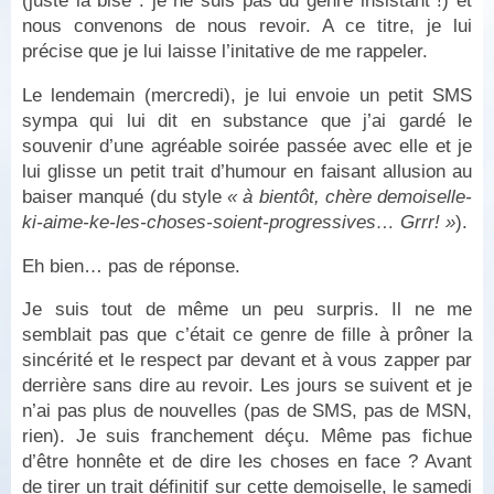
(juste la bise : je ne suis pas du genre insistant !) et
nous convenons de nous revoir. A ce titre, je lui
précise que je lui laisse l’initative de me rappeler.
Le lendemain (mercredi), je lui envoie un petit SMS
sympa qui lui dit en substance que j’ai gardé le
souvenir d’une agréable soirée passée avec elle et je
lui glisse un petit trait d’humour en faisant allusion au
baiser manqué (du style
« à bientôt, chère demoiselle-
ki-aime-ke-les-choses-soient-progressives… Grrr! »
).
Eh bien… pas de réponse.
Je suis tout de même un peu surpris. Il ne me
semblait pas que c’était ce genre de fille à prôner la
sincérité et le respect par devant et à vous zapper par
derrière sans dire au revoir. Les jours se suivent et je
n’ai pas plus de nouvelles (pas de SMS, pas de MSN,
rien). Je suis franchement déçu. Même pas fichue
d’être honnête et de dire les choses en face ? Avant
de tirer un trait définitif sur cette demoiselle, le samedi